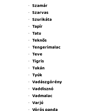
Szamár
Szarvas
Szurikáta
Tapír
Tatu
Teknős
Tengerimalac
Teve
Tigris
Tukán
Tyúk
Vadászgörény
Vaddisznó
Vadmalac
Varjú
Vörös panda