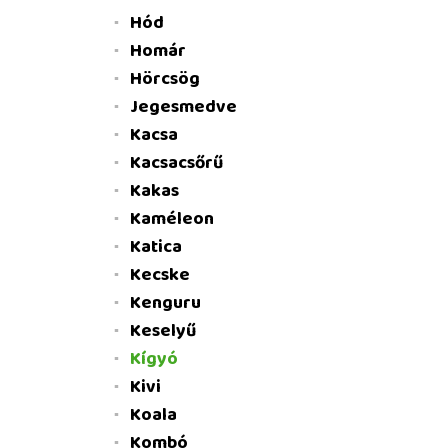
Hód
Homár
Hörcsög
Jegesmedve
Kacsa
Kacsacsőrű
Kakas
Kaméleon
Katica
Kecske
Kenguru
Keselyű
Kígyó
Kivi
Koala
Kombó