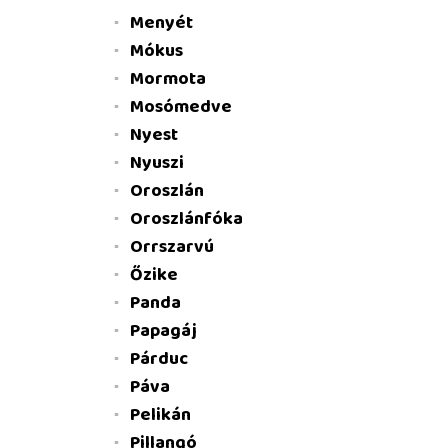
Menyét
Mókus
Mormota
Mosómedve
Nyest
Nyuszi
Oroszlán
Oroszlánfóka
Orrszarvú
Őzike
Panda
Papagáj
Párduc
Páva
Pelikán
Pillangó