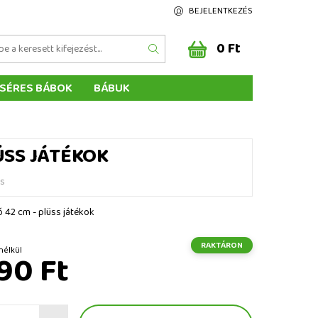
BEJELENTKEZÉS
0 Ft
SÉRES BÁBOK
BÁBUK
Z ÉRTÉKELÉSE
ÉGEINK
ÜSS JÁTÉKOK
és
ó 42 cm - plüss játékok
RAKTÁRON
 ÁFA nélkül
90 Ft