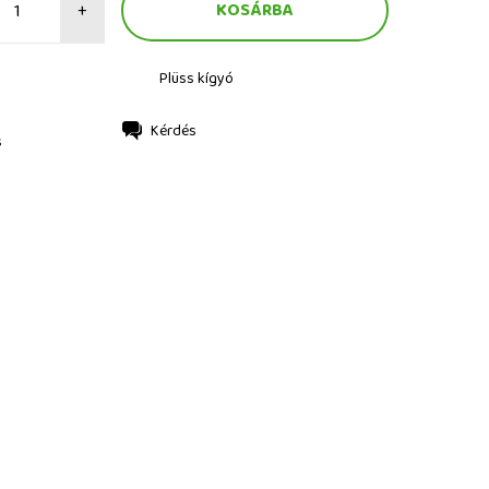
+
Plüss kígyó
Kérdés
s