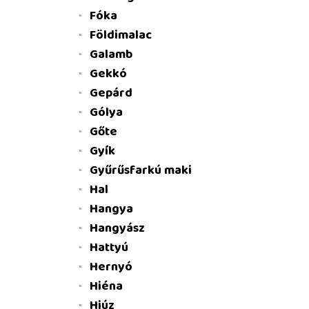
Fóka
Földimalac
Galamb
Gekkó
Gepárd
Gólya
Gőte
Gyík
Gyűrűsfarkú maki
Hal
Hangya
Hangyász
Hattyú
Hernyó
Hiéna
Hiúz