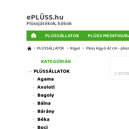
ePLÜSS.hu
Plüssjátékok, bábok
PLÜSSÁLLATOK
PLÜSS MESEFIGUR
AJÁNDÉKOK PLÜSSÖKHÖZ
NAGY PLÜSSJ
PLÜSSÁLLATOK
Kígyó
Plüss kígyó 42 cm - plüs
MENNYISÉGI KEDVEZMÉNYEK
ÜZLETI FELT
KATEGÓRIÁK
PLÜSSÁLLATOK
C 10171
Agama
Axolotl
Bagoly
Bálna
Bárány
Béka
Boci