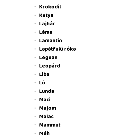
Krokodil
Kutya
Lajhár
Láma
Lamantin
Lapátfülű róka
Leguan
Leopárd
Liba
Ló
Lunda
Maci
Majom
Malac
Mammut
Méh