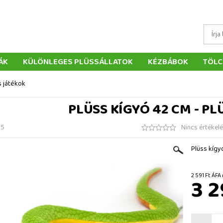
ÁK
KÜLÖNLEGES PLÜSSÁLLATOK
KÉZBÁBOK
TÖLC
ÁTÉKOK
PÁRNÁK
SZÁLLÍTÁS ÉS FIZETÉS
WEBÁRUHÁ
s játékok
ÉTELEK
VISSZAKÜLDÉS
RENDELÉSEM
ELÉRHETŐS
PLÜSS KÍGYÓ 42 CM - PL
05
Nincs értékel
Plüss kígy
2 591 Ft
3 2