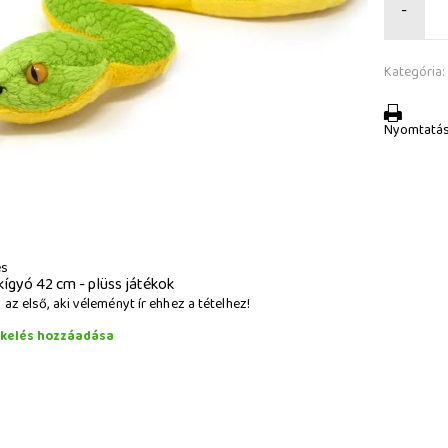
-
Kategória:
Nyomtatá
és
kígyó 42 cm - plüss játékok
az első, aki véleményt ír ehhez a tételhez!
ékelés hozzáadása