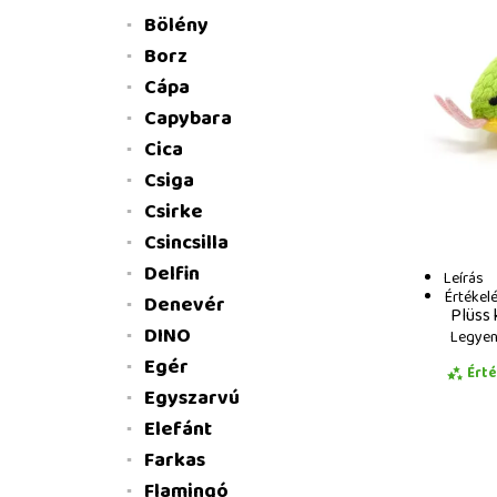
Bölény
Borz
Cápa
Capybara
Cica
Csiga
Csirke
Csincsilla
Delfin
Leírás
Értékel
Denevér
Plüss 
DINO
Legyen 
Egér
Ért
Egyszarvú
Elefánt
Farkas
Flamingó