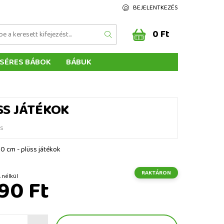
BEJELENTKEZÉS
0 Ft
SÉRES BÁBOK
BÁBUK
Z ÉRTÉKELÉSE
ÉGEINK
ÜSS JÁTÉKOK
és
20 cm - plüss játékok
RAKTÁRON
Ft ÁFA nélkül
90 Ft