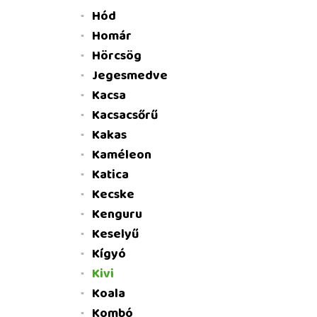
Hód
Homár
Hörcsög
Jegesmedve
Kacsa
Kacsacsőrű
Kakas
Kaméleon
Katica
Kecske
Kenguru
Keselyű
Kígyó
Kivi
Koala
Kombó