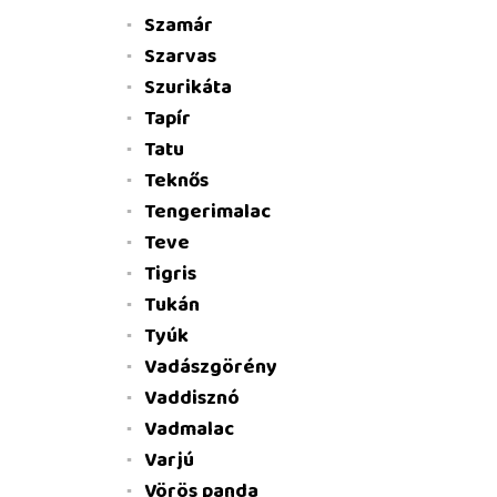
Szamár
Szarvas
Szurikáta
Tapír
Tatu
Teknős
Tengerimalac
Teve
Tigris
Tukán
Tyúk
Vadászgörény
Vaddisznó
Vadmalac
Varjú
Vörös panda