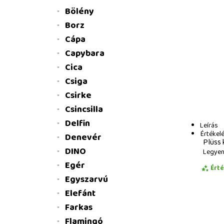
Bölény
Borz
Cápa
Capybara
Cica
Csiga
Csirke
Csincsilla
Delfin
Leírás
Értékel
Denevér
Plüss 
DINO
Legyen 
Egér
Ért
Egyszarvú
Elefánt
Farkas
Flamingó