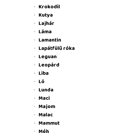
Krokodil
Kutya
Lajhár
Láma
Lamantin
Lapátfülű róka
Leguan
Leopárd
Liba
Ló
Lunda
Maci
Majom
Malac
Mammut
Méh