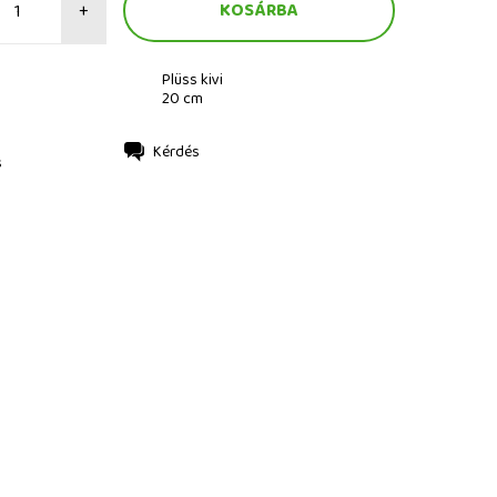
+
Plüss kivi
20 cm
Kérdés
s