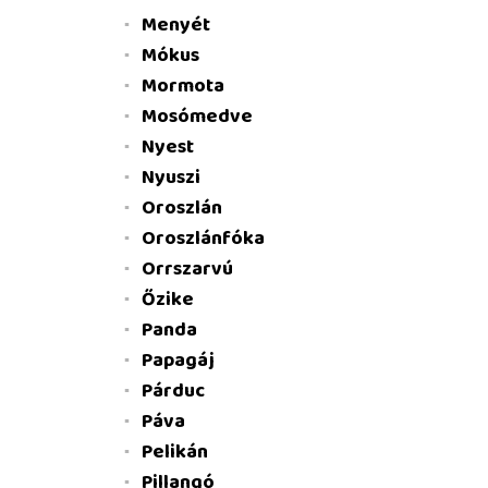
Menyét
Mókus
Mormota
Mosómedve
Nyest
Nyuszi
Oroszlán
Oroszlánfóka
Orrszarvú
Őzike
Panda
Papagáj
Párduc
Páva
Pelikán
Pillangó