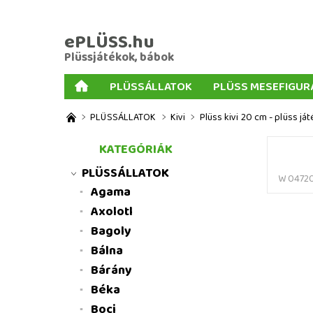
ePLÜSS.hu
Plüssjátékok, bábok
PLÜSSÁLLATOK
PLÜSS MESEFIGUR
AJÁNDÉKOK PLÜSSÖKHÖZ
NAGY PLÜSSJ
PLÜSSÁLLATOK
Kivi
Plüss kivi 20 cm - plüss já
MENNYISÉGI KEDVEZMÉNYEK
ÜZLETI FELT
KATEGÓRIÁK
PLÜSSÁLLATOK
W 0472
Agama
Axolotl
Bagoly
Bálna
Bárány
Béka
Boci