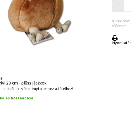
-
Kategória:
Mérete::
Nyomtatá
és
kivi 20 cm - plüss játékok
az első, aki véleményt ír ehhez a tételhez!
ékelés hozzáadása