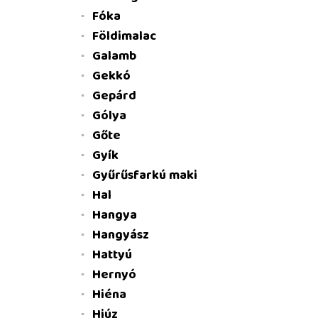
Fóka
Földimalac
Galamb
Gekkó
Gepárd
Gólya
Gőte
Gyík
Gyűrűsfarkú maki
Hal
Hangya
Hangyász
Hattyú
Hernyó
Hiéna
Hiúz