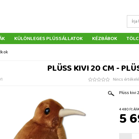
ÁK
KÜLÖNLEGES PLÜSSÁLLATOK
KÉZBÁBOK
TÖLC
ÁTÉKOK
PÁRNÁK
SZÁLLÍTÁS ÉS FIZETÉS
WEBÁRUHÁ
tékok
ÉTELEK
VISSZAKÜLDÉS
RENDELÉSEM
ELÉRHETŐS
PLÜSS KIVI 20 CM - PL
01
Nincs értékel
Plüss kivi 
4 480 
5 6