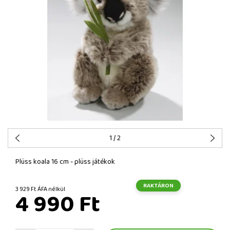
1
/ 2
Plüss koala 16 cm - plüss játékok
RAKTÁRON
3 929 Ft ÁFA nélkül
4 990 Ft