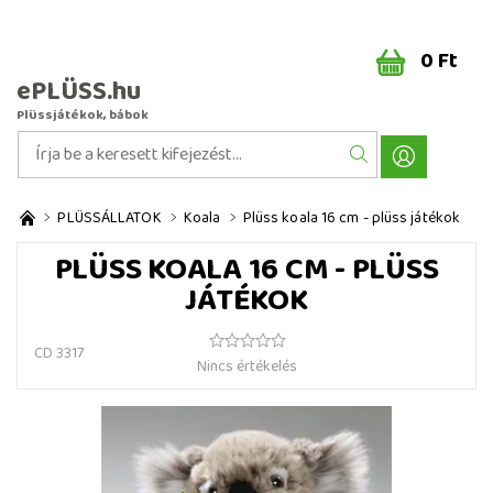
0 Ft
ePLÜSS.hu
Plüssjátékok, bábok
PLÜSSÁLLATOK
Koala
Plüss koala 16 cm - plüss játékok
PLÜSS KOALA 16 CM - PLÜSS
JÁTÉKOK
CD 3317
Nincs értékelés