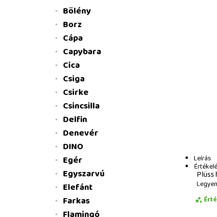
Bölény
Borz
Cápa
Capybara
Cica
Csiga
Csirke
Csincsilla
Delfin
Denevér
DINO
Leírás
Egér
Értékel
Egyszarvú
Plüss 
Legyen 
Elefánt
Farkas
Ért
Flamingó