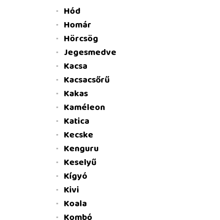
Hód
Homár
Hörcsög
Jegesmedve
Kacsa
Kacsacsőrű
Kakas
Kaméleon
Katica
Kecske
Kenguru
Keselyű
Kígyó
Kivi
Koala
Kombó