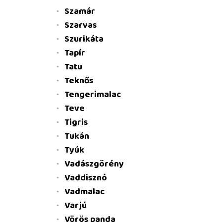
Szamár
Szarvas
Szurikáta
Tapír
Tatu
Teknős
Tengerimalac
Teve
Tigris
Tukán
Tyúk
Vadászgörény
Vaddisznó
Vadmalac
Varjú
Vörös panda