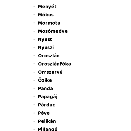
Menyét
Mókus
Mormota
Mosómedve
Nyest
Nyuszi
Oroszlán
Oroszlánfóka
Orrszarvú
Őzike
Panda
Papagáj
Párduc
Páva
Pelikán
Pillangó