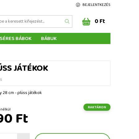
BEJELENTKEZÉS
0 Ft
SÉRES BÁBOK
BÁBUK
Z ÉRTÉKELÉSE
ÉGEINK
ÜSS JÁTÉKOK
és
y 28 cm - plüss játékok
RAKTÁRON
t ÁFA nélkül
90 Ft