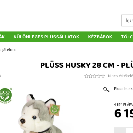
ÁK
KÜLÖNLEGES PLÜSSÁLLATOK
KÉZBÁBOK
TÖLC
ÁTÉKOK
PÁRNÁK
SZÁLLÍTÁS ÉS FIZETÉS
WEBÁRUHÁ
s játékok
ÉTELEK
VISSZAKÜLDÉS
RENDELÉSEM
ELÉRHETŐS
PLÜSS HUSKY 28 CM - PL
8
Nincs értékel
Plüss husk
4 874 F
6 1