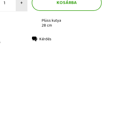
+
Plüss kutya
28 cm
Kérdés
s