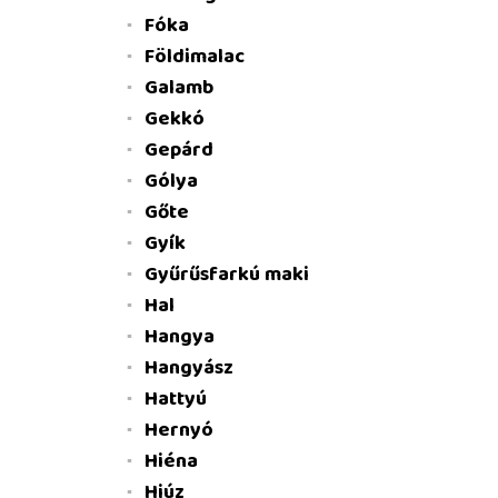
Fóka
Földimalac
Galamb
Gekkó
Gepárd
Gólya
Gőte
Gyík
Gyűrűsfarkú maki
Hal
Hangya
Hangyász
Hattyú
Hernyó
Hiéna
Hiúz