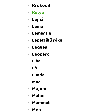
Krokodil
Kutya
Lajhár
Láma
Lamantin
Lapátfülű róka
Leguan
Leopárd
Liba
Ló
Lunda
Maci
Majom
Malac
Mammut
Méh