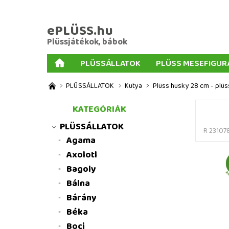
ePLÜSS.hu
Plüssjátékok, bábok
PLÜSSÁLLATOK
PLÜSS MESEFIGUR
AJÁNDÉKOK PLÜSSÖKHÖZ
NAGY PLÜSSJ
PLÜSSÁLLATOK
Kutya
Plüss husky 28 cm - plüs
MENNYISÉGI KEDVEZMÉNYEK
ÜZLETI FELT
KATEGÓRIÁK
PLÜSSÁLLATOK
R 23107
Agama
Axolotl
Bagoly
Bálna
Bárány
Béka
Boci