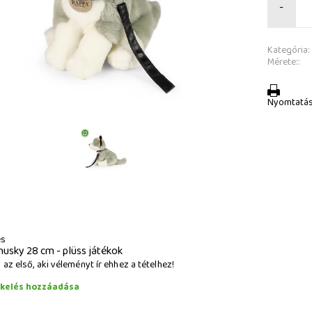
-
Kategória:
Mérete::
Nyomtatá
és
husky 28 cm - plüss játékok
az első, aki véleményt ír ehhez a tételhez!
ékelés hozzáadása