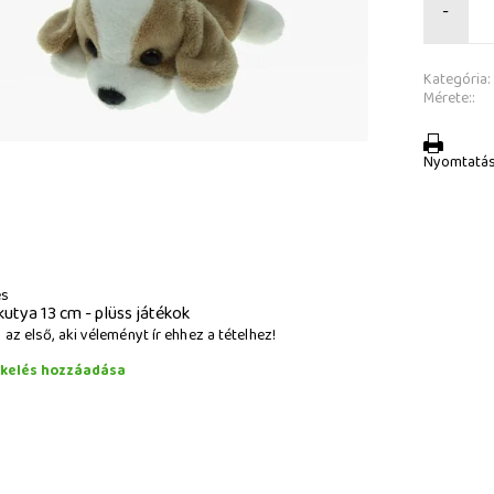
-
Kategória:
Mérete::
Nyomtatá
és
kutya 13 cm - plüss játékok
az első, aki véleményt ír ehhez a tételhez!
ékelés hozzáadása