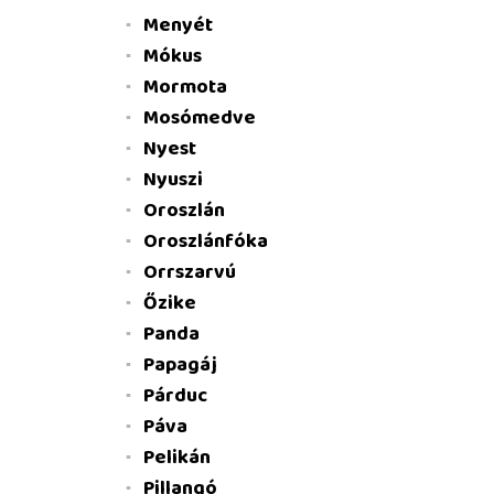
Menyét
Mókus
Mormota
Mosómedve
Nyest
Nyuszi
Oroszlán
Oroszlánfóka
Orrszarvú
Őzike
Panda
Papagáj
Párduc
Páva
Pelikán
Pillangó