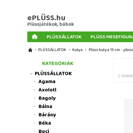
ePLÜSS.hu
Plüssjátékok, bábok
PLÜSSÁLLATOK
PLÜSS MESEFIGUR
AJÁNDÉKOK PLÜSSÖKHÖZ
NAGY PLÜSSJ
PLÜSSÁLLATOK
Kutya
Plüss kutya 13 cm - plüs
MENNYISÉGI KEDVEZMÉNYEK
ÜZLETI FELT
KATEGÓRIÁK
PLÜSSÁLLATOK
C 1044
Agama
Axolotl
Bagoly
Bálna
Bárány
Béka
Boci