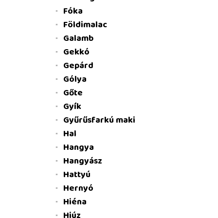
Fóka
Földimalac
Galamb
Gekkó
Gepárd
Gólya
Gőte
Gyík
Gyűrűsfarkú maki
Hal
Hangya
Hangyász
Hattyú
Hernyó
Hiéna
Hiúz