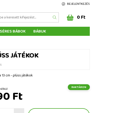
BEJELENTKEZÉS
0 Ft
SÉRES BÁBOK
BÁBUK
Z ÉRTÉKELÉSE
ÉGEINK
ÜSS JÁTÉKOK
és
a 13 cm - plüss játékok
RAKTÁRON
 ÁFA nélkül
90 Ft