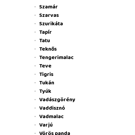
Szamár
Szarvas
Szurikáta
Tapír
Tatu
Teknős
Tengerimalac
Teve
Tigris
Tukán
Tyúk
Vadászgörény
Vaddisznó
Vadmalac
Varjú
Vörös panda