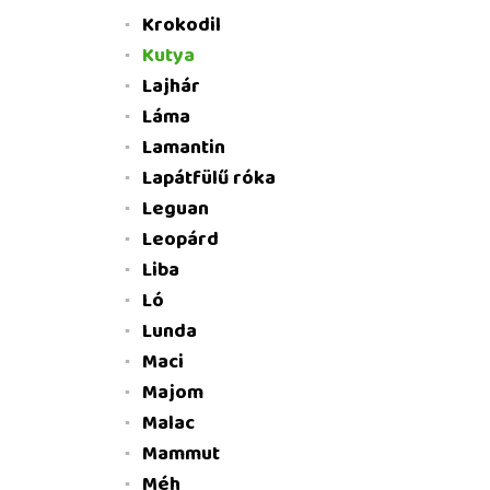
Krokodil
Kutya
Lajhár
Láma
Lamantin
Lapátfülű róka
Leguan
Leopárd
Liba
Ló
Lunda
Maci
Majom
Malac
Mammut
Méh