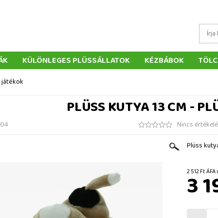
ÁK
KÜLÖNLEGES PLÜSSÁLLATOK
KÉZBÁBOK
TÖLC
ÁTÉKOK
PÁRNÁK
SZÁLLÍTÁS ÉS FIZETÉS
WEBÁRUHÁ
s játékok
ÉTELEK
VISSZAKÜLDÉS
RENDELÉSEM
ELÉRHETŐS
PLÜSS KUTYA 13 CM - PL
004
Nincs értékel
Plüss kuty
2 512 Ft
3 1