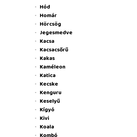
Hód
Homár
Hörcsög
Jegesmedve
Kacsa
Kacsacsőrű
Kakas
Kaméleon
Katica
Kecske
Kenguru
Keselyű
Kígyó
Kivi
Koala
Kombó