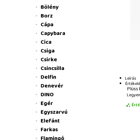
Bölény
Borz
Cápa
Capybara
Cica
Csiga
Csirke
Csincsilla
Delfin
Leírás
Értékel
Denevér
Plüss 
DINO
Legyen 
Egér
Ért
Egyszarvú
Elefánt
Farkas
Flamingó