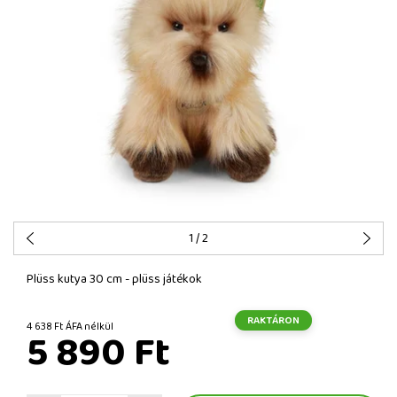
1
/ 2
Plüss kutya 30 cm - plüss játékok
RAKTÁRON
4 638 Ft ÁFA nélkül
5 890 Ft