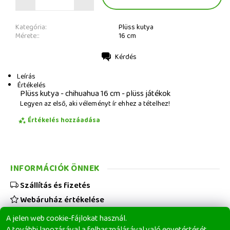
Kategória:
Plüss kutya
Mérete::
16 cm
Kérdés
Nyomtatás
Leírás
Értékelés
Plüss kutya - chihuahua 16 cm - plüss játékok
Legyen az első, aki véleményt ír ehhez a tételhez!
Értékelés hozzáadása
INFORMÁCIÓK ÖNNEK
Szállítás és fizetés
Webáruház értékelése
Viszonteladóknak
A jelen web cookie-fájlokat használ.
Üzleti feltételek
A további lapozásával a felhasználásával való egyetértését