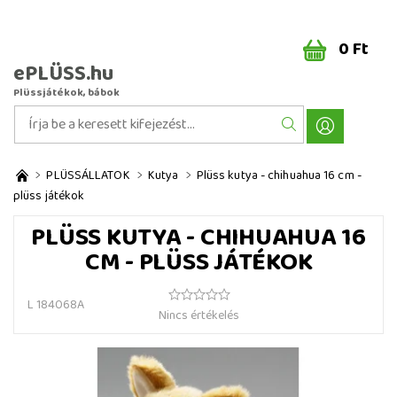
0 Ft
ePLÜSS.hu
Plüssjátékok, bábok
PLÜSSÁLLATOK
Kutya
Plüss kutya - chihuahua 16 cm -
plüss játékok
PLÜSS KUTYA - CHIHUAHUA 16
CM - PLÜSS JÁTÉKOK
L 184068A
Nincs értékelés