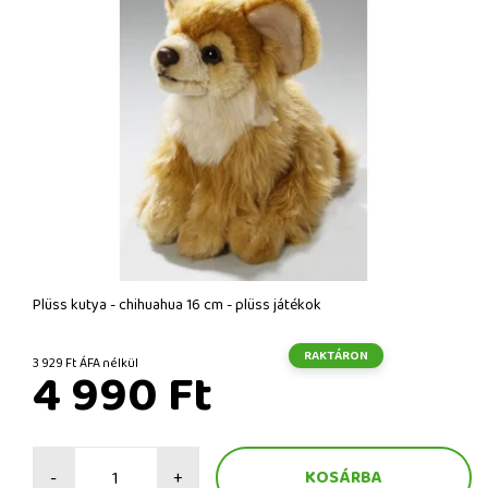
Plüss kutya - chihuahua 16 cm - plüss játékok
RAKTÁRON
3 929 Ft ÁFA nélkül
4 990 Ft
-
+