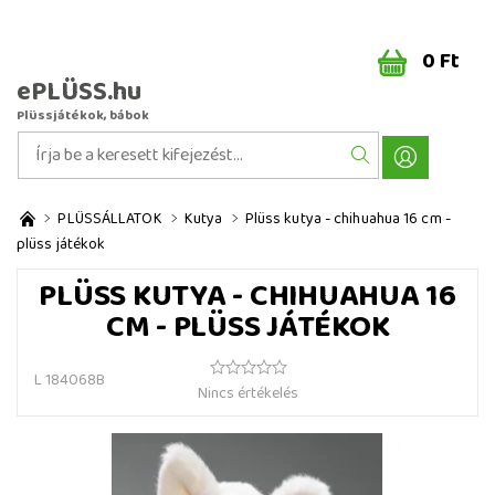
0 Ft
ePLÜSS.hu
Plüssjátékok, bábok
PLÜSSÁLLATOK
Kutya
Plüss kutya - chihuahua 16 cm -
plüss játékok
PLÜSS KUTYA - CHIHUAHUA 16
CM - PLÜSS JÁTÉKOK
L 184068B
Nincs értékelés