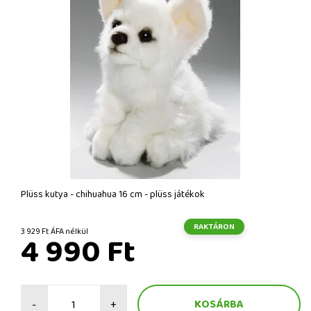
Plüss kutya - chihuahua 16 cm - plüss játékok
RAKTÁRON
3 929 Ft ÁFA nélkül
4 990 Ft
-
+