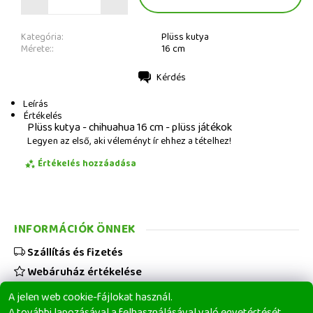
Kategória:
Plüss kutya
Mérete::
16 cm
Kérdés
Nyomtatás
Leírás
Értékelés
Plüss kutya - chihuahua 16 cm - plüss játékok
Legyen az első, aki véleményt ír ehhez a tételhez!
Értékelés hozzáadása
INFORMÁCIÓK ÖNNEK
Szállítás és fizetés
Webáruház értékelése
Viszonteladóknak
A jelen web cookie-fájlokat használ.
Üzleti feltételek
A további lapozásával a felhasználásával való egyetértését