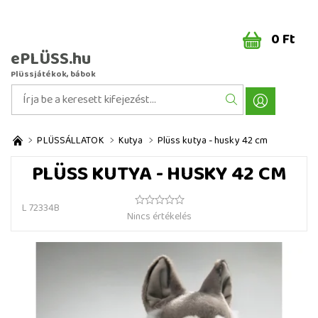
0 Ft
ePLÜSS.hu
Plüssjátékok, bábok
PLÜSSÁLLATOK
Kutya
Plüss kutya - husky 42 cm
PLÜSS KUTYA - HUSKY 42 CM
L 72334B
Nincs értékelés