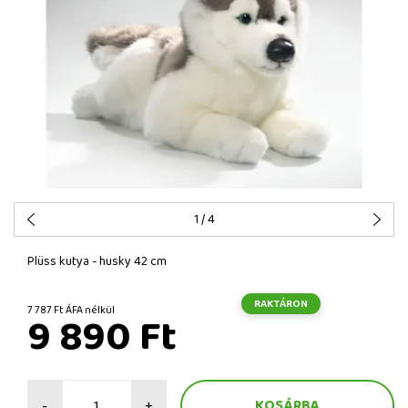
1
/ 4
Plüss kutya - husky 42 cm
RAKTÁRON
7 787 Ft ÁFA nélkül
9 890 Ft
-
+