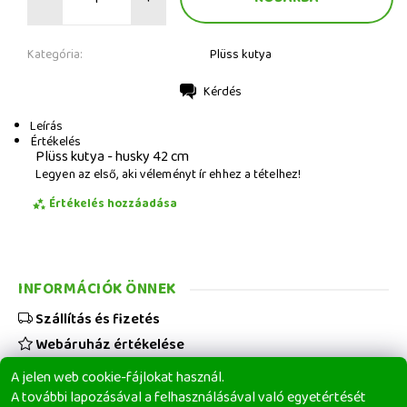
Kategória:
Plüss kutya
Kérdés
Nyomtatás
Leírás
Értékelés
Plüss kutya - husky 42 cm
Legyen az első, aki véleményt ír ehhez a tételhez!
Értékelés hozzáadása
INFORMÁCIÓK ÖNNEK
Szállítás és fizetés
Webáruház értékelése
Viszonteladóknak
A jelen web cookie-fájlokat használ.
Üzleti feltételek
A további lapozásával a felhasználásával való egyetértését