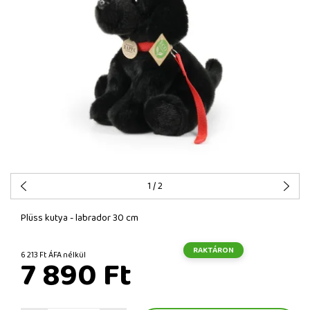
1
/ 2
Plüss kutya - labrador 30 cm
RAKTÁRON
6 213 Ft ÁFA nélkül
7 890 Ft