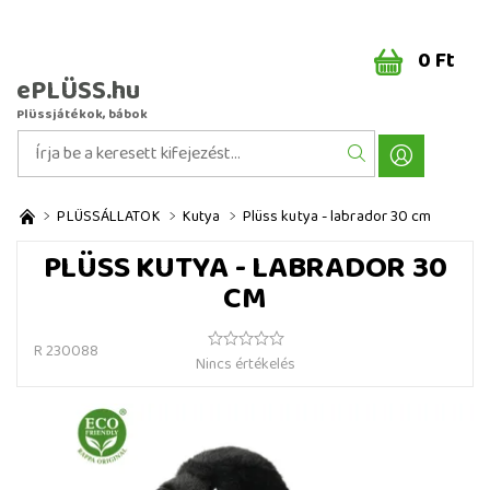
0 Ft
ePLÜSS.hu
Plüssjátékok, bábok
PLÜSSÁLLATOK
Kutya
Plüss kutya - labrador 30 cm
PLÜSS KUTYA - LABRADOR 30
CM
R 230088
Nincs értékelés