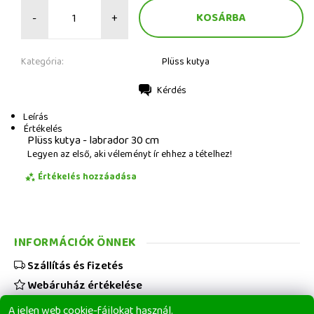
-
+
Kategória:
Plüss kutya
Kérdés
Nyomtatás
Leírás
Értékelés
Plüss kutya - labrador 30 cm
Legyen az első, aki véleményt ír ehhez a tételhez!
Értékelés hozzáadása
INFORMÁCIÓK ÖNNEK
Szállítás és fizetés
Webáruház értékelése
Viszonteladóknak
A jelen web cookie-fájlokat használ.