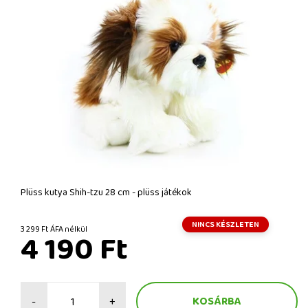
Plüss kutya Shih-tzu 28 cm - plüss játékok
NINCS KÉSZLETEN
3 299 Ft ÁFA nélkül
4 190 Ft
-
+