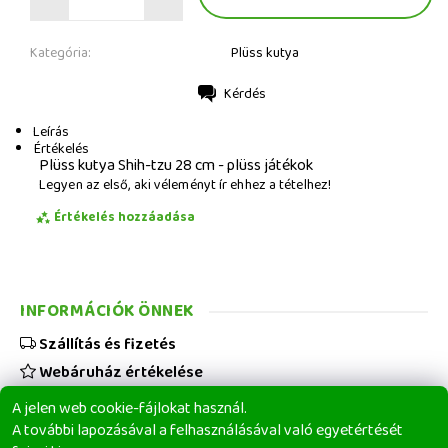
Kategória:
Plüss kutya
Kérdés
Nyomtatás
Leírás
Értékelés
Plüss kutya Shih-tzu 28 cm - plüss játékok
Legyen az első, aki véleményt ír ehhez a tételhez!
Értékelés hozzáadása
INFORMÁCIÓK ÖNNEK
Szállítás és fizetés
Webáruház értékelése
Viszonteladóknak
A jelen web cookie-fájlokat használ.
Üzleti feltételek
A további lapozásával a felhasználásával való egyetértését