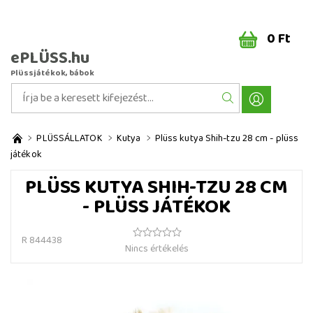
0 Ft
ePLÜSS.hu
Plüssjátékok, bábok
PLÜSSÁLLATOK
Kutya
Plüss kutya Shih-tzu 28 cm - plüss
játékok
PLÜSS KUTYA SHIH-TZU 28 CM
- PLÜSS JÁTÉKOK
R 844438
Nincs értékelés