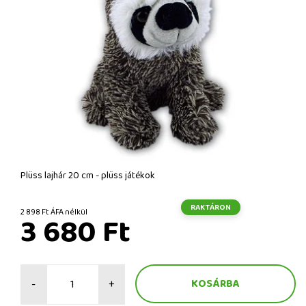
Plüss lajhár 20 cm - plüss játékok
RAKTÁRON
2 898 Ft ÁFA nélkül
3 680 Ft
-
+