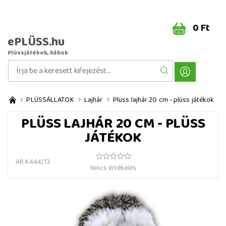
0 Ft
ePLÜSS.hu
Plüssjátékok, bábok
PLÜSSÁLLATOK
Lajhár
Plüss lajhár 20 cm - plüss játékok
PLÜSS LAJHÁR 20 CM - PLÜSS
JÁTÉKOK
AR K444/13
Nincs értékelés