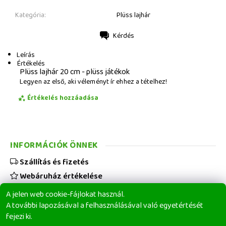
Kategória:
Plüss lajhár
Kérdés
Nyomtatás
Leírás
Értékelés
Plüss lajhár 20 cm - plüss játékok
Legyen az első, aki véleményt ír ehhez a tételhez!
Értékelés hozzáadása
INFORMÁCIÓK ÖNNEK
Szállítás és fizetés
Webáruház értékelése
Viszonteladóknak
A jelen web cookie-fájlokat használ.
Üzleti feltételek
A további lapozásával a felhasználásával való egyetértését
fejezi ki.
Elérhetőségeink