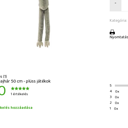
-
Kategória:
Nyomtatá
s (1)
lajhár 50 cm - plüss játékok
0
5
4
0x
1 értékelés
3
0x
2
0x
ékelés hozzáadása
1
0x