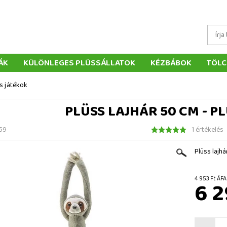
ÁK
KÜLÖNLEGES PLÜSSÁLLATOK
KÉZBÁBOK
TÖLC
ÁTÉKOK
PÁRNÁK
SZÁLLÍTÁS ÉS FIZETÉS
WEBÁRUHÁ
ss játékok
ÉTELEK
VISSZAKÜLDÉS
RENDELÉSEM
ELÉRHETŐS
PLÜSS LAJHÁR 50 CM - P
59
1 értékelés
Plüss lajhá
4 953 F
6 2