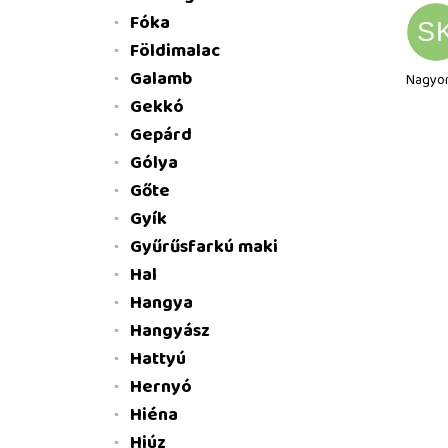
Fóka
S
Földimalac
Galamb
Nagyon
Gekkó
Gepárd
Gólya
Gőte
Gyík
Gyűrűsfarkú maki
Hal
Hangya
Hangyász
Hattyú
Hernyó
Hiéna
Hiúz