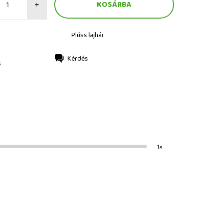
+
Plüss lajhár
Kérdés
s
1x