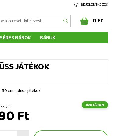
BEJELENTKEZÉS
0 Ft
SÉRES BÁBOK
BÁBUK
Z ÉRTÉKELÉSE
ÉGEINK
LÜSS JÁTÉKOK
r 50 cm - plüss játékok
RAKTÁRON
t ÁFA nélkül
90 Ft