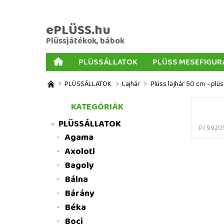
ePLÜSS.hu
Plüssjátékok, bábok
PLÜSSÁLLATOK
PLÜSS MESEFIGUR
AJÁNDÉKOK PLÜSSÖKHÖZ
NAGY PLÜSSJ
PLÜSSÁLLATOK
Lajhár
Plüss lajhár 50 cm - plü
MENNYISÉGI KEDVEZMÉNYEK
ÜZLETI FELT
KATEGÓRIÁK
PLÜSSÁLLATOK
PJ 9920
Agama
Axolotl
Bagoly
Bálna
Bárány
Béka
Boci