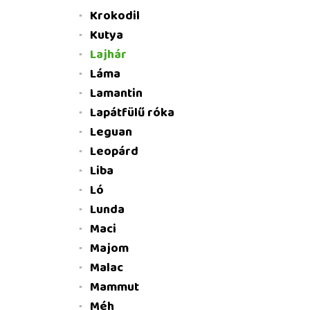
Krokodil
Kutya
Lajhár
Láma
Lamantin
Lapátfülű róka
Leguan
Leopárd
Liba
Ló
Lunda
Maci
Majom
Malac
Mammut
Méh