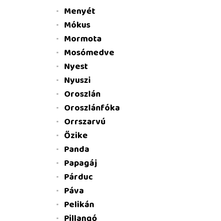
Menyét
Mókus
Mormota
Mosómedve
Nyest
Nyuszi
Oroszlán
Oroszlánfóka
Orrszarvú
Őzike
Panda
Papagáj
Párduc
Páva
Pelikán
Pillangó