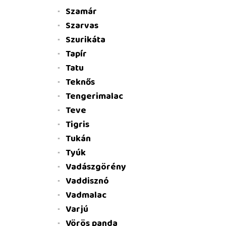
Szamár
Szarvas
Szurikáta
Tapír
Tatu
Teknős
Tengerimalac
Teve
Tigris
Tukán
Tyúk
Vadászgörény
Vaddisznó
Vadmalac
Varjú
Vörös panda