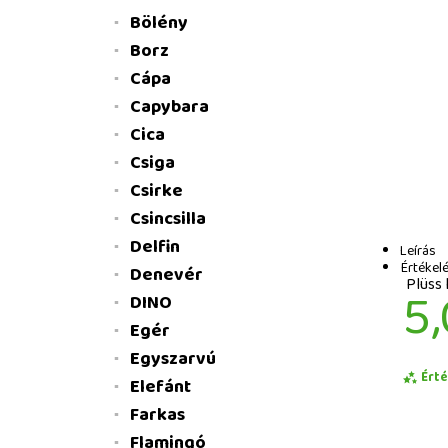
Bölény
Borz
Cápa
Capybara
Cica
Csiga
Csirke
Csincsilla
Delfin
Leírás
Értékelé
Denevér
Plüss 
5,
DINO
Egér
Egyszarvú
Ért
Elefánt
Farkas
Flamingó