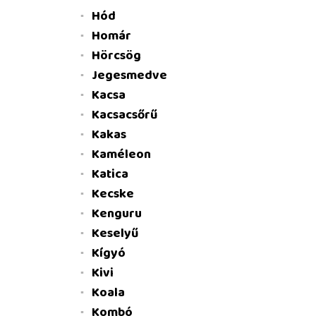
Hód
Homár
Hörcsög
Jegesmedve
Kacsa
Kacsacsőrű
Kakas
Kaméleon
Katica
Kecske
Kenguru
Keselyű
Kígyó
Kivi
Koala
Kombó