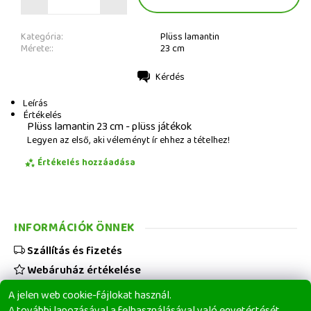
Kategória:
Plüss lamantin
Mérete::
23 cm
Kérdés
Nyomtatás
Leírás
Értékelés
Plüss lamantin 23 cm - plüss játékok
Legyen az első, aki véleményt ír ehhez a tételhez!
Értékelés hozzáadása
INFORMÁCIÓK ÖNNEK
Szállítás és fizetés
Webáruház értékelése
Viszonteladóknak
A jelen web cookie-fájlokat használ.
Üzleti feltételek
A további lapozásával a felhasználásával való egyetértését