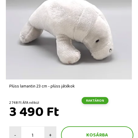
Plüss lamantin 23 cm - plüss játékok
RAKTÁRON
2 748 Ft ÁFA nélkül
3 490 Ft
-
+