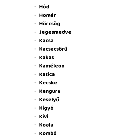
Hód
Homár
Hörcsög
Jegesmedve
Kacsa
Kacsacsőrű
Kakas
Kaméleon
Katica
Kecske
Kenguru
Keselyű
Kígyó
Kivi
Koala
Kombó