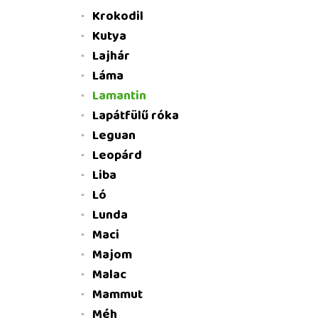
Krokodil
Kutya
Lajhár
Láma
Lamantin
Lapátfülű róka
Leguan
Leopárd
Liba
Ló
Lunda
Maci
Majom
Malac
Mammut
Méh