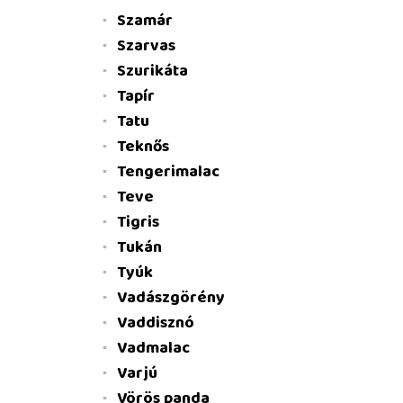
Szamár
Szarvas
Szurikáta
Tapír
Tatu
Teknős
Tengerimalac
Teve
Tigris
Tukán
Tyúk
Vadászgörény
Vaddisznó
Vadmalac
Varjú
Vörös panda