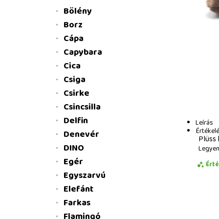
Bölény
Borz
Cápa
Capybara
Cica
Csiga
Csirke
Csincsilla
Delfin
Leírás
Értékel
Denevér
Plüss 
DINO
Legyen 
Egér
Ért
Egyszarvú
Elefánt
Farkas
Flamingó