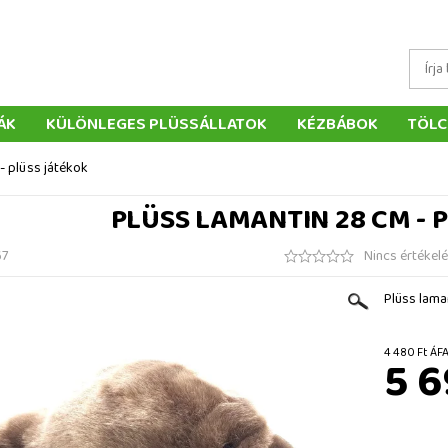
ÁK
KÜLÖNLEGES PLÜSSÁLLATOK
KÉZBÁBOK
TÖLC
ÁTÉKOK
PÁRNÁK
SZÁLLÍTÁS ÉS FIZETÉS
WEBÁRUHÁ
- plüss játékok
ÉTELEK
VISSZAKÜLDÉS
RENDELÉSEM
ELÉRHETŐS
PLÜSS LAMANTIN 28 CM - 
67
Nincs értékel
Plüss lama
4 480 
5 6