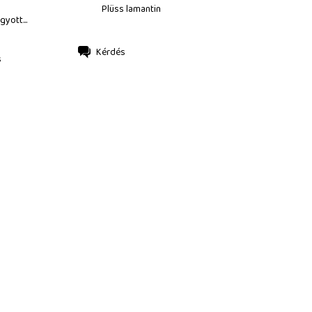
Plüss lamantin
gyott...
Kérdés
s