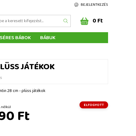
BEJELENTKEZÉS
0 Ft
SÉRES BÁBOK
BÁBUK
Z ÉRTÉKELÉSE
ÉGEINK
PLÜSS JÁTÉKOK
és
ntin 28 cm - plüss játékok
ELFOGYOTT
Ft ÁFA nélkül
90 Ft