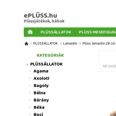
ePLÜSS.hu
Plüssjátékok, bábok
PLÜSSÁLLATOK
PLÜSS MESEFIGUR
AJÁNDÉKOK PLÜSSÖKHÖZ
NAGY PLÜSSJ
PLÜSSÁLLATOK
Lamantin
Plüss lamantin 28 cm 
MENNYISÉGI KEDVEZMÉNYEK
ÜZLETI FELT
KATEGÓRIÁK
PLÜSSÁLLATOK
NP 240
Agama
Axolotl
Bagoly
Bálna
Bárány
Béka
Boci