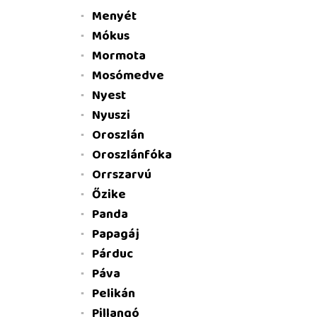
Menyét
Mókus
Mormota
Mosómedve
Nyest
Nyuszi
Oroszlán
Oroszlánfóka
Orrszarvú
Őzike
Panda
Papagáj
Párduc
Páva
Pelikán
Pillangó