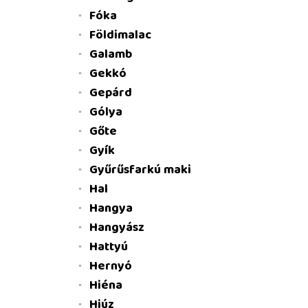
Fóka
Földimalac
Galamb
Gekkó
Gepárd
Gólya
Gőte
Gyík
Gyűrűsfarkú maki
Hal
Hangya
Hangyász
Hattyú
Hernyó
Hiéna
Hiúz