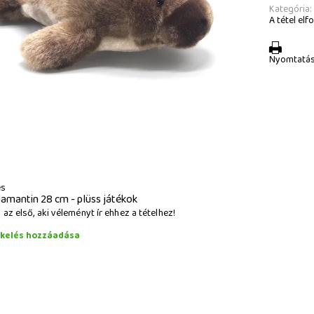
Kategória:
A tétel elfo
Nyomtatá
és
lamantin 28 cm - plüss játékok
az első, aki véleményt ír ehhez a tételhez!
ékelés hozzáadása