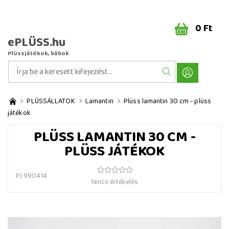
0 Ft
ePLÜSS.hu
Plüssjátékok, bábok
PLÜSSÁLLATOK
Lamantin
Plüss lamantin 30 cm - plüss
játékok
PLÜSS LAMANTIN 30 CM -
PLÜSS JÁTÉKOK
PJ 990414
Nincs értékelés