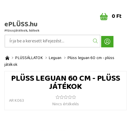
0 Ft
ePLÜSS.hu
Plüssjátékok, bábok
PLÜSSÁLLATOK
Leguan
Plüss leguan 60 cm - plüss
játékok
PLÜSS LEGUAN 60 CM - PLÜSS
JÁTÉKOK
AR K063
Nincs értékelés