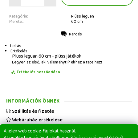
Kategória:
Plüss leguan
Mérete::
60 cm
Kérdés
Nyomtatás
Leírás
Értékelés
Plüss leguan 60 cm - plüss játékok
Legyen az első, aki véleményt ír ehhez a tételhez!
Értékelés hozzáadása
INFORMÁCIÓK ÖNNEK
Szállítás és fizetés
Webáruház értékelése
Viszonteladóknak
A jelen web cookie-fájlokat használ.
Üzleti feltételek
A további lapozásával a felhasználásával való egyetértését