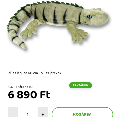
Plüss leguan 60 cm - plüss játékok
RAKTÁRON
5 425 Ft ÁFA nélkül
6 890 Ft
-
+