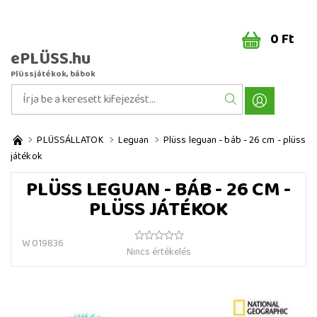
0 Ft
ePLÜSS.hu
Plüssjátékok, bábok
PLÜSSÁLLATOK
Leguan
Plüss leguan - báb - 26 cm - plüss
játékok
PLÜSS LEGUAN - BÁB - 26 CM -
PLÜSS JÁTÉKOK
W 019836
Nincs értékelés