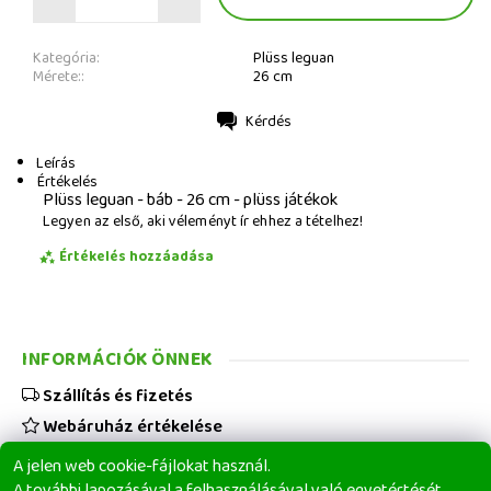
Kategória:
Plüss leguan
Mérete::
26 cm
Kérdés
Nyomtatás
Leírás
Értékelés
Plüss leguan - báb - 26 cm - plüss játékok
Legyen az első, aki véleményt ír ehhez a tételhez!
Értékelés hozzáadása
INFORMÁCIÓK ÖNNEK
Szállítás és fizetés
Webáruház értékelése
Viszonteladóknak
A jelen web cookie-fájlokat használ.
Üzleti feltételek
A további lapozásával a felhasználásával való egyetértését