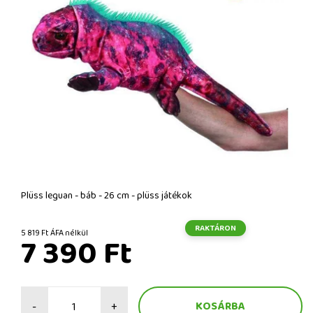
Plüss leguan - báb - 26 cm - plüss játékok
RAKTÁRON
5 819 Ft ÁFA nélkül
7 390 Ft
-
+