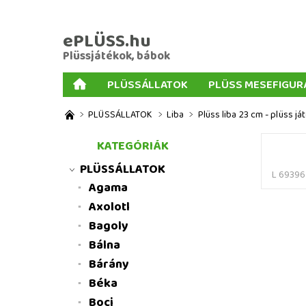
ePLÜSS.hu
Plüssjátékok, bábok
PLÜSSÁLLATOK
PLÜSS MESEFIGUR
AJÁNDÉKOK PLÜSSÖKHÖZ
NAGY PLÜSSJ
PLÜSSÁLLATOK
Liba
Plüss liba 23 cm - plüss já
MENNYISÉGI KEDVEZMÉNYEK
ÜZLETI FELT
KATEGÓRIÁK
PLÜSSÁLLATOK
L 69396
Agama
Axolotl
Bagoly
Bálna
Bárány
Béka
Boci