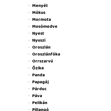
Menyét
Mókus
Mormota
Mosómedve
Nyest
Nyuszi
Oroszlán
Oroszlánfóka
Orrszarvú
Őzike
Panda
Papagáj
Párduc
Páva
Pelikán
Pillangó