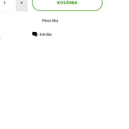
+
Plüss liba
Kérdés
s