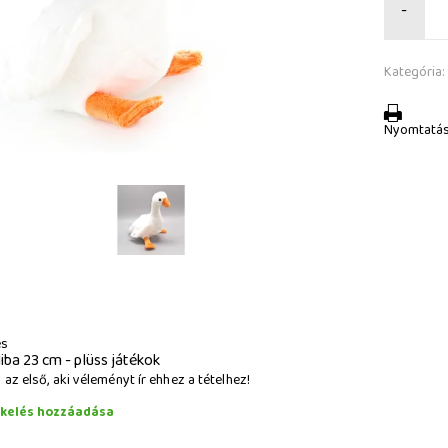
-
Kategória:
Nyomtatá
és
liba 23 cm - plüss játékok
az első, aki véleményt ír ehhez a tételhez!
ékelés hozzáadása