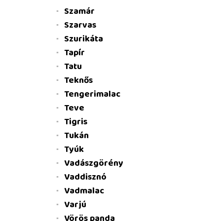
Szamár
Szarvas
Szurikáta
Tapír
Tatu
Teknős
Tengerimalac
Teve
Tigris
Tukán
Tyúk
Vadászgörény
Vaddisznó
Vadmalac
Varjú
Vörös panda