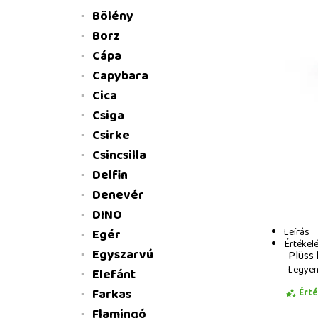
Bölény
Borz
Cápa
Capybara
Cica
Csiga
Csirke
Csincsilla
Delfin
Denevér
DINO
Leírás
Egér
Értékel
Egyszarvú
Plüss 
Legyen 
Elefánt
Farkas
Ért
Flamingó