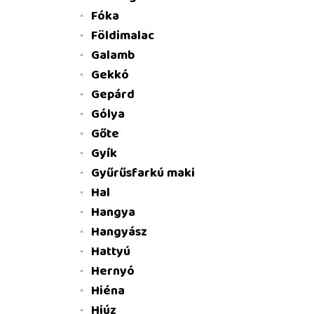
Fóka
Földimalac
Galamb
Gekkó
Gepárd
Gólya
Gőte
Gyík
Gyűrűsfarkú maki
Hal
Hangya
Hangyász
Hattyú
Hernyó
Hiéna
Hiúz