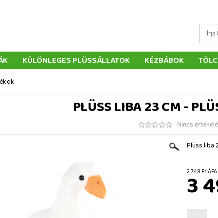
ÁK
KÜLÖNLEGES PLÜSSÁLLATOK
KÉZBÁBOK
TÖLC
ÁTÉKOK
PÁRNÁK
SZÁLLÍTÁS ÉS FIZETÉS
WEBÁRUHÁ
tékok
ÉTELEK
VISSZAKÜLDÉS
RENDELÉSEM
ELÉRHETŐS
PLÜSS LIBA 23 CM - PL
Nincs értékel
Plüss liba 
2 748 F
3 4