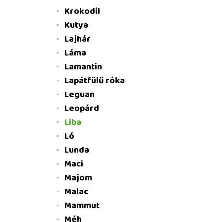
Krokodil
Kutya
Lajhár
Láma
Lamantin
Lapátfülű róka
Leguan
Leopárd
Liba
Ló
Lunda
Maci
Majom
Malac
Mammut
Méh