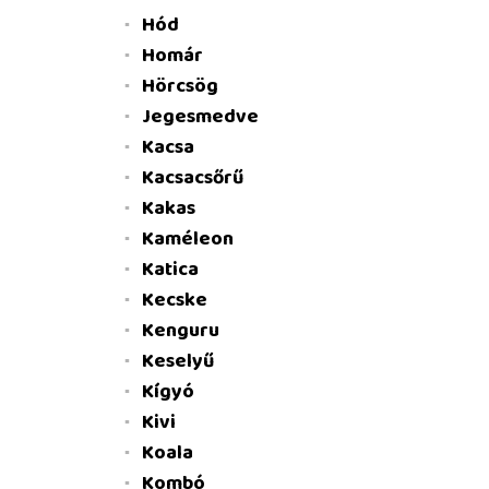
Hód
Homár
Hörcsög
Jegesmedve
Kacsa
Kacsacsőrű
Kakas
Kaméleon
Katica
Kecske
Kenguru
Keselyű
Kígyó
Kivi
Koala
Kombó