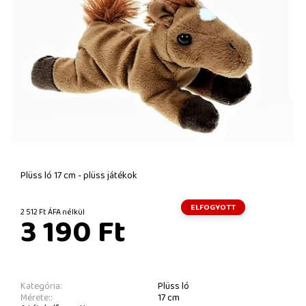
Plüss ló 17 cm - plüss játékok
ELFOGYOTT
2 512 Ft ÁFA nélkül
3 190 Ft
Kategória:
Plüss ló
Mérete::
17 cm