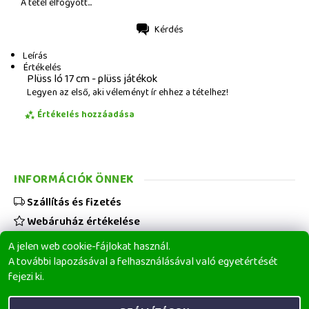
A tétel elfogyott...
Kérdés
Nyomtatás
Leírás
Értékelés
Plüss ló 17 cm - plüss játékok
Legyen az első, aki véleményt ír ehhez a tételhez!
Értékelés hozzáadása
INFORMÁCIÓK ÖNNEK
Szállítás és fizetés
Webáruház értékelése
Viszonteladóknak
A jelen web cookie-fájlokat használ.
Üzleti feltételek
A további lapozásával a felhasználásával való egyetértését
fejezi ki.
Elérhetőségeink