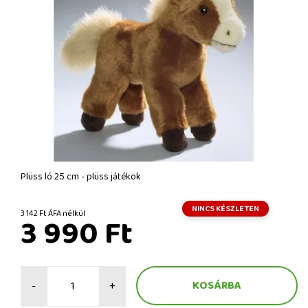
Plüss ló 25 cm - plüss játékok
NINCS KÉSZLETEN
3 142 Ft ÁFA nélkül
3 990 Ft
-
+