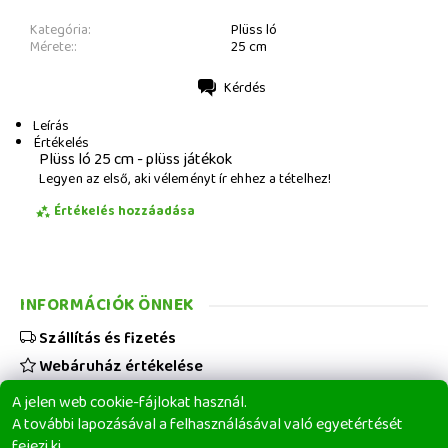
Kategória:
Plüss ló
Mérete::
25 cm
Kérdés
Nyomtatás
Leírás
Értékelés
Plüss ló 25 cm - plüss játékok
Legyen az első, aki véleményt ír ehhez a tételhez!
Értékelés hozzáadása
INFORMÁCIÓK ÖNNEK
Szállítás és fizetés
Webáruház értékelése
Viszonteladóknak
A jelen web cookie-fájlokat használ.
Üzleti feltételek
A további lapozásával a felhasználásával való egyetértését
fejezi ki.