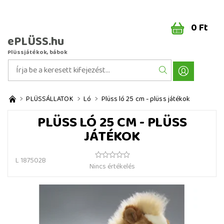
0 Ft
ePLÜSS.hu
Plüssjátékok, bábok
PLÜSSÁLLATOK
Ló
Plüss ló 25 cm - plüss játékok
PLÜSS LÓ 25 CM - PLÜSS
JÁTÉKOK
L 187502B
Nincs értékelés