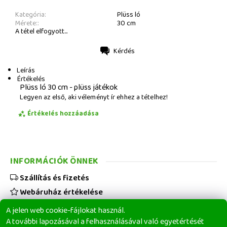
Kategória:
Plüss ló
Mérete::
30 cm
A tétel elfogyott...
Kérdés
Nyomtatás
Leírás
Értékelés
Plüss ló 30 cm - plüss játékok
Legyen az első, aki véleményt ír ehhez a tételhez!
Értékelés hozzáadása
INFORMÁCIÓK ÖNNEK
Szállítás és fizetés
Webáruház értékelése
Viszonteladóknak
A jelen web cookie-fájlokat használ.
Üzleti feltételek
A további lapozásával a felhasználásával való egyetértését