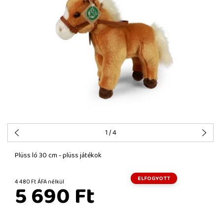
1
/ 4
Plüss ló 30 cm - plüss játékok
ELFOGYOTT
4 480 Ft ÁFA nélkül
5 690 Ft