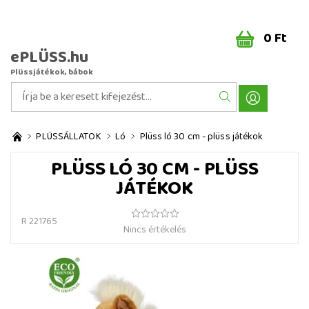
0 Ft
ePLÜSS.hu
Plüssjátékok, bábok
PLÜSSÁLLATOK
Ló
Plüss ló 30 cm - plüss játékok
PLÜSS LÓ 30 CM - PLÜSS
JÁTÉKOK
R 221765
Nincs értékelés