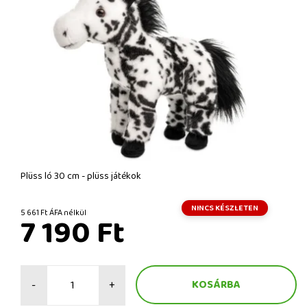
Plüss ló 30 cm - plüss játékok
NINCS KÉSZLETEN
5 661 Ft ÁFA nélkül
7 190 Ft
-
+