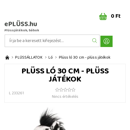
0 Ft
ePLÜSS.hu
Plüssjátékok, bábok
PLÜSSÁLLATOK
Ló
Plüss ló 30 cm - plüss játékok
PLÜSS LÓ 30 CM - PLÜSS
JÁTÉKOK
L 233261
Nincs értékelés