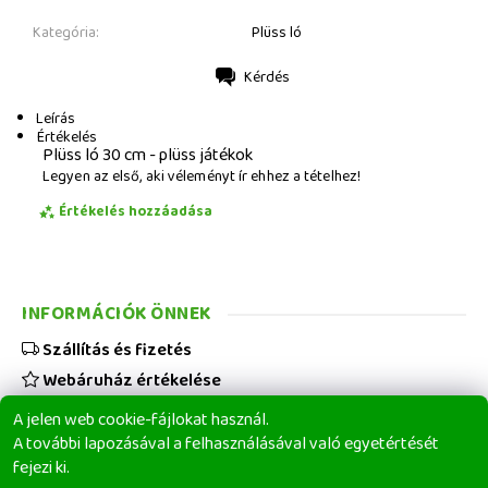
Kategória:
Plüss ló
Kérdés
Nyomtatás
Leírás
Értékelés
Plüss ló 30 cm - plüss játékok
Legyen az első, aki véleményt ír ehhez a tételhez!
Értékelés hozzáadása
INFORMÁCIÓK ÖNNEK
Szállítás és fizetés
Webáruház értékelése
Viszonteladóknak
A jelen web cookie-fájlokat használ.
Üzleti feltételek
A további lapozásával a felhasználásával való egyetértését
fejezi ki.
Elérhetőségeink