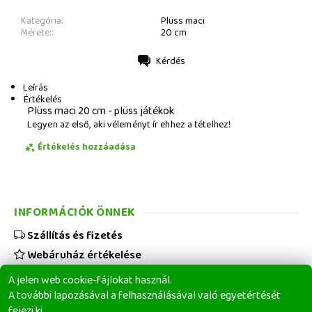
Kategória:
Plüss maci
Mérete::
20 cm
Kérdés
Nyomtatás
Leírás
Értékelés
Plüss maci 20 cm - plüss játékok
Legyen az első, aki véleményt ír ehhez a tételhez!
Értékelés hozzáadása
INFORMÁCIÓK ÖNNEK
Szállítás és fizetés
Webáruház értékelése
Viszonteladóknak
A jelen web cookie-fájlokat használ.
Üzleti feltételek
A további lapozásával a felhasználásával való egyetértését
fejezi ki.