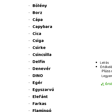
Bölény
Borz
Cápa
Capybara
Cica
Csiga
Csirke
Csincsilla
Delfin
Leírás
Értékel
Denevér
Plüss 
DINO
Legyen 
Egér
Ért
Egyszarvú
Elefánt
Farkas
Flamingó