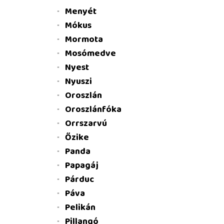
Menyét
Mókus
Mormota
Mosómedve
Nyest
Nyuszi
Oroszlán
Oroszlánfóka
Orrszarvú
Őzike
Panda
Papagáj
Párduc
Páva
Pelikán
Pillangó