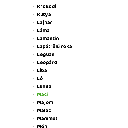
Krokodil
Kutya
Lajhár
Láma
Lamantin
Lapátfülű róka
Leguan
Leopárd
Liba
Ló
Lunda
Maci
Majom
Malac
Mammut
Méh