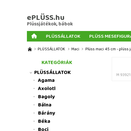
ePLÜSS.hu
Plüssjátékok, bábok
PLÜSSÁLLATOK
PLÜSS MESEFIGUR
AJÁNDÉKOK PLÜSSÖKHÖZ
NAGY PLÜSSJ
PLÜSSÁLLATOK
Maci
Plüss maci 45 cm - plüss 
MENNYISÉGI KEDVEZMÉNYEK
ÜZLETI FELT
KATEGÓRIÁK
PLÜSSÁLLATOK
M 93921
Agama
Axolotl
Bagoly
Bálna
Bárány
Béka
Boci