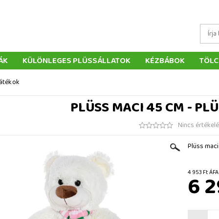
ÁK
KÜLÖNLEGES PLÜSSÁLLATOK
KÉZBÁBOK
TÖLC
ÁTÉKOK
PÁRNÁK
SZÁLLÍTÁS ÉS FIZETÉS
WEBÁRUHÁ
játékok
ÉTELEK
VISSZAKÜLDÉS
RENDELÉSEM
ELÉRHETŐS
PLÜSS MACI 45 CM - PL
Nincs értékel
Plüss maci
4 953 F
6 2