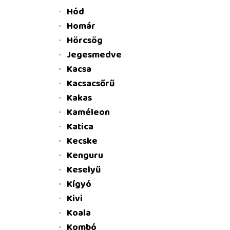
Hód
Homár
Hörcsög
Jegesmedve
Kacsa
Kacsacsőrű
Kakas
Kaméleon
Katica
Kecske
Kenguru
Keselyű
Kígyó
Kivi
Koala
Kombó