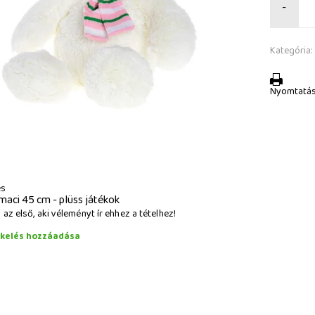
-
Kategória:
Nyomtatá
és
maci 45 cm - plüss játékok
az első, aki véleményt ír ehhez a tételhez!
ékelés hozzáadása