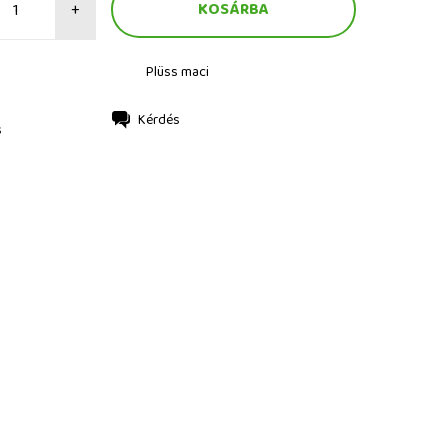
+
Plüss maci
Kérdés
s