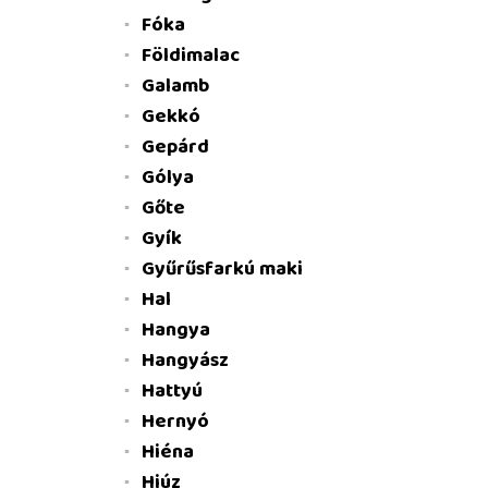
Fóka
Földimalac
Galamb
Gekkó
Gepárd
Gólya
Gőte
Gyík
Gyűrűsfarkú maki
Hal
Hangya
Hangyász
Hattyú
Hernyó
Hiéna
Hiúz