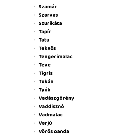
Szamár
Szarvas
Szurikáta
Tapír
Tatu
Teknős
Tengerimalac
Teve
Tigris
Tukán
Tyúk
Vadászgörény
Vaddisznó
Vadmalac
Varjú
Vörös panda