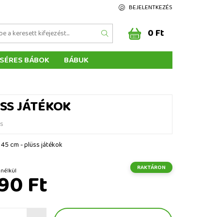
BEJELENTKEZÉS
0 Ft
SÉRES BÁBOK
BÁBUK
Z ÉRTÉKELÉSE
ÉGEINK
ÜSS JÁTÉKOK
és
 45 cm - plüss játékok
RAKTÁRON
t ÁFA nélkül
90 Ft