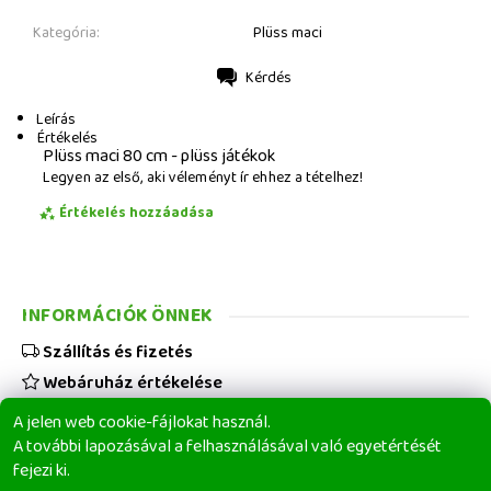
Kategória:
Plüss maci
Kérdés
Nyomtatás
Leírás
Értékelés
Plüss maci 80 cm - plüss játékok
Legyen az első, aki véleményt ír ehhez a tételhez!
Értékelés hozzáadása
INFORMÁCIÓK ÖNNEK
Szállítás és fizetés
Webáruház értékelése
Viszonteladóknak
A jelen web cookie-fájlokat használ.
Üzleti feltételek
A további lapozásával a felhasználásával való egyetértését
fejezi ki.
Elérhetőségeink