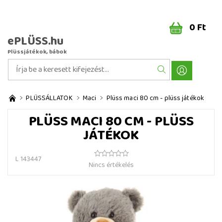
0 Ft
ePLÜSS.hu
Plüssjátékok, bábok
PLÜSSÁLLATOK
Maci
Plüss maci 80 cm - plüss játékok
PLÜSS MACI 80 CM - PLÜSS
JÁTÉKOK
L 143447
Nincs értékelés