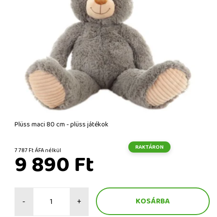
Plüss maci 80 cm - plüss játékok
RAKTÁRON
7 787 Ft ÁFA nélkül
9 890 Ft
-
+