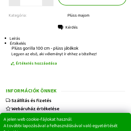
Kategória:
Plüss majom
Kérdés
Nyomtatás
Leírás
Értékelés
Plüss gorilla 100 cm - plüss játékok
Legyen az első, aki véleményt ír ehhez a tételhez!
Értékelés hozzáadása
INFORMÁCIÓK ÖNNEK
Szállítás és fizetés
Webáruház értékelése
Viszonteladóknak
A jelen web cookie-fájlokat használ.
Üzleti feltételek
A további lapozásával a felhasználásával való egyetértését