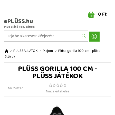
0 Ft
ePLÜSS.hu
Plüssjátékok, bábok
PLÜSSÁLLATOK
Majom
Plüss gorilla 100 cm - plüss
játékok
PLÜSS GORILLA 100 CM -
PLÜSS JÁTÉKOK
NP 24037
Nincs értékelés