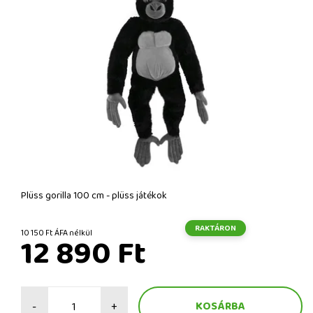
Plüss gorilla 100 cm - plüss játékok
RAKTÁRON
10 150 Ft ÁFA nélkül
12 890 Ft
-
+