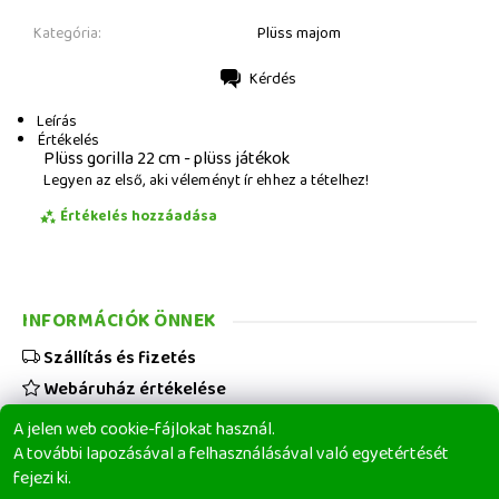
Kategória:
Plüss majom
Kérdés
Nyomtatás
Leírás
Értékelés
Plüss gorilla 22 cm - plüss játékok
Legyen az első, aki véleményt ír ehhez a tételhez!
Értékelés hozzáadása
INFORMÁCIÓK ÖNNEK
Szállítás és fizetés
Webáruház értékelése
Viszonteladóknak
A jelen web cookie-fájlokat használ.
Üzleti feltételek
A további lapozásával a felhasználásával való egyetértését
fejezi ki.
Elérhetőségeink