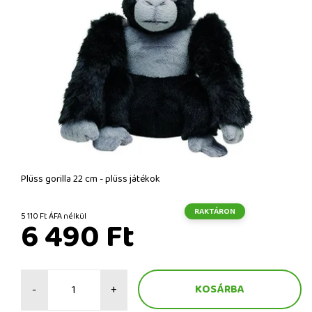
Plüss gorilla 22 cm - plüss játékok
RAKTÁRON
5 110 Ft ÁFA nélkül
6 490 Ft
-
+