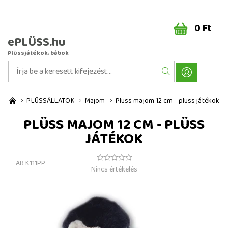
0 Ft
ePLÜSS.hu
Plüssjátékok, bábok
PLÜSSÁLLATOK
Majom
Plüss majom 12 cm - plüss játékok
PLÜSS MAJOM 12 CM - PLÜSS
JÁTÉKOK
AR K111PP
Nincs értékelés