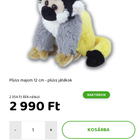
Plüss majom 12 cm - plüss játékok
RAKTÁRON
2 354 Ft ÁFA nélkül
2 990 Ft
-
+