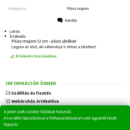
Kategória:
Plüss majom
Kérdés
Nyomtatás
Leírás
Értékelés
Plüss majom 12 cm - plüss játékok
Legyen az első, aki véleményt ír ehhez a tételhez!
Értékelés hozzáadása
INFORMÁCIÓK ÖNNEK
Szállítás és fizetés
Webáruház értékelése
Viszonteladóknak
A jelen web cookie-fájlokat használ.
Üzleti feltételek
A további lapozásával a felhasználásával való egyetértését
fejezi ki.
Elérhetőségeink