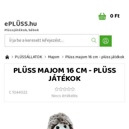
0 Ft
ePLÜSS.hu
Plüssjátékok, bábok
PLÜSSÁLLATOK
Majom
Plüss majom 16 cm - plüss játékok
PLÜSS MAJOM 16 CM - PLÜSS
JÁTÉKOK
C 1044022
Nincs értékelés