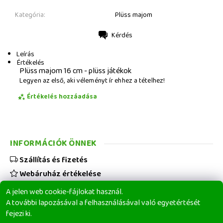
Kategória:
Plüss majom
Kérdés
Nyomtatás
Leírás
Értékelés
Plüss majom 16 cm - plüss játékok
Legyen az első, aki véleményt ír ehhez a tételhez!
Értékelés hozzáadása
INFORMÁCIÓK ÖNNEK
Szállítás és fizetés
Webáruház értékelése
Viszonteladóknak
A jelen web cookie-fájlokat használ.
Üzleti feltételek
A további lapozásával a felhasználásával való egyetértését
fejezi ki.
Elérhetőségeink