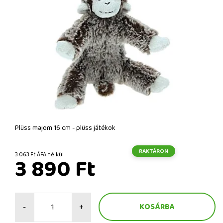
Plüss majom 16 cm - plüss játékok
RAKTÁRON
3 063 Ft ÁFA nélkül
3 890 Ft
-
+