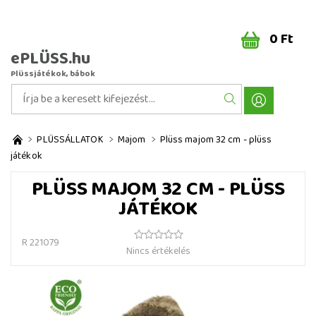
0 Ft
ePLÜSS.hu
Plüssjátékok, bábok
PLÜSSÁLLATOK
Majom
Plüss majom 32 cm - plüss
játékok
PLÜSS MAJOM 32 CM - PLÜSS
JÁTÉKOK
R 221079
Nincs értékelés