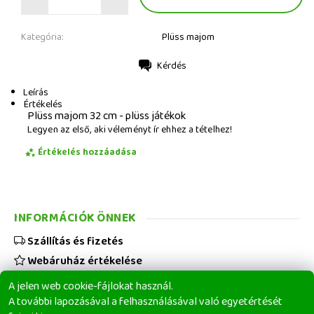
Kategória:
Plüss majom
Kérdés
Nyomtatás
Leírás
Értékelés
Plüss majom 32 cm - plüss játékok
Legyen az első, aki véleményt ír ehhez a tételhez!
Értékelés hozzáadása
INFORMÁCIÓK ÖNNEK
Szállítás és fizetés
Webáruház értékelése
Viszonteladóknak
A jelen web cookie-fájlokat használ.
Üzleti feltételek
A további lapozásával a felhasználásával való egyetértését