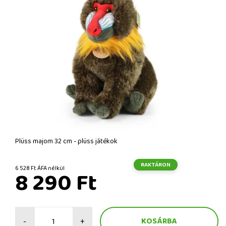
Plüss majom 32 cm - plüss játékok
RAKTÁRON
6 528 Ft ÁFA nélkül
8 290 Ft
-
+