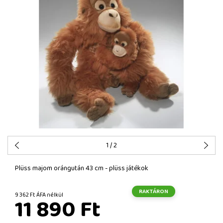
1
/ 2
Plüss majom orángután 43 cm - plüss játékok
RAKTÁRON
9 362 Ft ÁFA nélkül
11 890 Ft