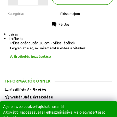
Kategória:
Plüss majom
Kérdés
Nyomtatás
Leírás
Értékelés
Plüss orángután 30 cm - plüss játékok
Legyen az első, aki véleményt ír ehhez a tételhez!
Értékelés hozzáadása
INFORMÁCIÓK ÖNNEK
Szállítás és fizetés
Webáruház értékelése
Viszonteladóknak
A jelen web cookie-fájlokat használ.
Üzleti feltételek
A további lapozásával a felhasználásával való egyetértését