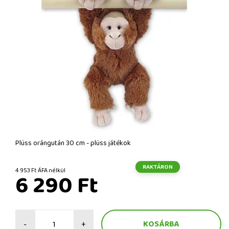
Plüss orángután 30 cm - plüss játékok
RAKTÁRON
4 953 Ft ÁFA nélkül
6 290 Ft
-
+