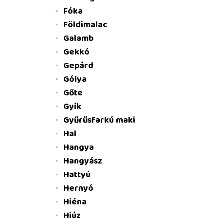
Fóka
Földimalac
Galamb
Gekkó
Gepárd
Gólya
Gőte
Gyík
Gyűrűsfarkú maki
Hal
Hangya
Hangyász
Hattyú
Hernyó
Hiéna
Hiúz