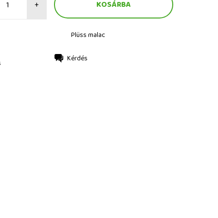
+
Plüss malac
Kérdés
s