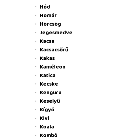
Hód
Homár
Hörcsög
Jegesmedve
Kacsa
Kacsacsőrű
Kakas
Kaméleon
Katica
Kecske
Kenguru
Keselyű
Kígyó
Kivi
Koala
Kombó