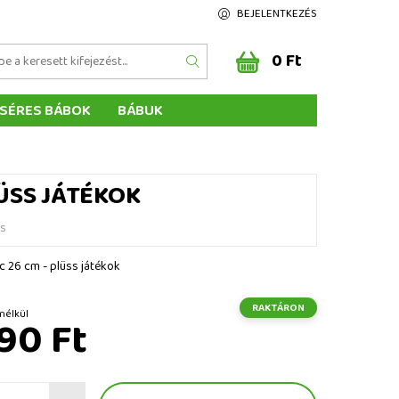
BEJELENTKEZÉS
0 Ft
SÉRES BÁBOK
BÁBUK
Z ÉRTÉKELÉSE
ÉGEINK
ÜSS JÁTÉKOK
és
c 26 cm - plüss játékok
RAKTÁRON
t ÁFA nélkül
90 Ft