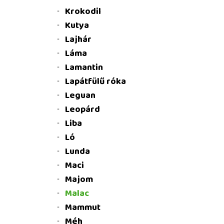
Krokodil
Kutya
Lajhár
Láma
Lamantin
Lapátfülű róka
Leguan
Leopárd
Liba
Ló
Lunda
Maci
Majom
Malac
Mammut
Méh