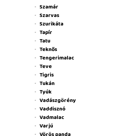
Szamár
Szarvas
Szurikáta
Tapír
Tatu
Teknős
Tengerimalac
Teve
Tigris
Tukán
Tyúk
Vadászgörény
Vaddisznó
Vadmalac
Varjú
Vörös panda