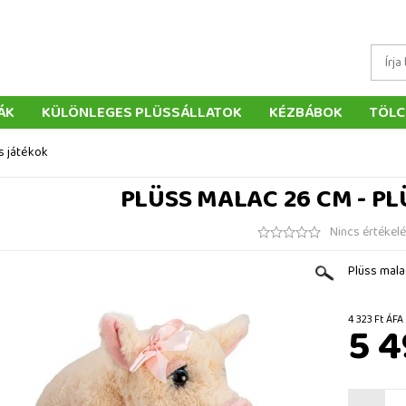
ÁK
KÜLÖNLEGES PLÜSSÁLLATOK
KÉZBÁBOK
TÖLC
ÁTÉKOK
PÁRNÁK
SZÁLLÍTÁS ÉS FIZETÉS
WEBÁRUHÁ
s játékok
ÉTELEK
VISSZAKÜLDÉS
RENDELÉSEM
ELÉRHETŐS
PLÜSS MALAC 26 CM - PL
Nincs értékel
Plüss mala
4 323 F
5 4