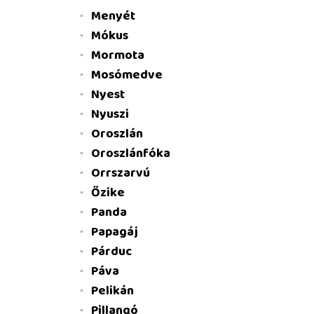
Menyét
Mókus
Mormota
Mosómedve
Nyest
Nyuszi
Oroszlán
Oroszlánfóka
Orrszarvú
Őzike
Panda
Papagáj
Párduc
Páva
Pelikán
Pillangó