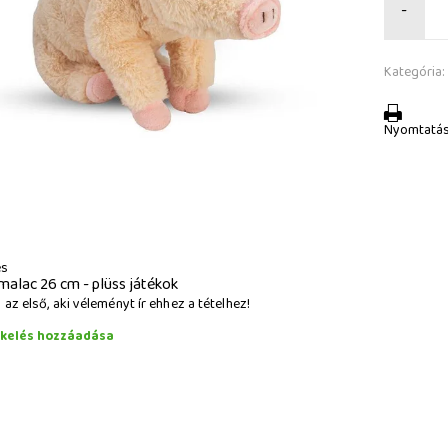
-
Kategória:
Nyomtatá
és
malac 26 cm - plüss játékok
az első, aki véleményt ír ehhez a tételhez!
ékelés hozzáadása