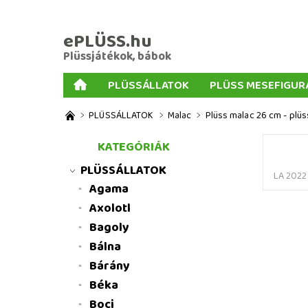
ePLÜSS.hu
Plüssjátékok, bábok
PLÜSSÁLLATOK
PLÜSS MESEFIGUR
AJÁNDÉKOK PLÜSSÖKHÖZ
NAGY PLÜSSJ
PLÜSSÁLLATOK
Malac
Plüss malac 26 cm - plüs
MENNYISÉGI KEDVEZMÉNYEK
ÜZLETI FELT
KATEGÓRIÁK
PLÜSSÁLLATOK
LA 2022
Agama
Axolotl
Bagoly
Bálna
Bárány
Béka
Boci