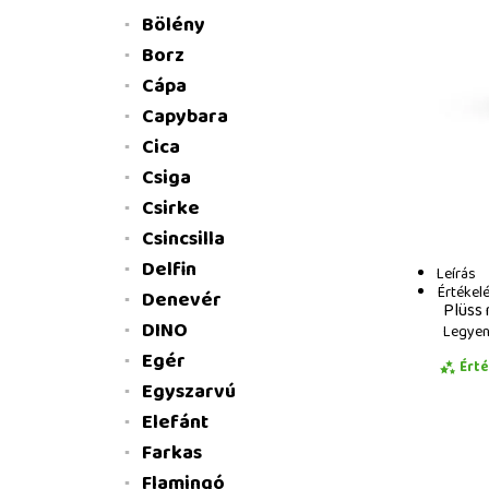
Bölény
Borz
Cápa
Capybara
Cica
Csiga
Csirke
Csincsilla
Delfin
Leírás
Értékel
Denevér
Plüss 
DINO
Legyen 
Egér
Ért
Egyszarvú
Elefánt
Farkas
Flamingó