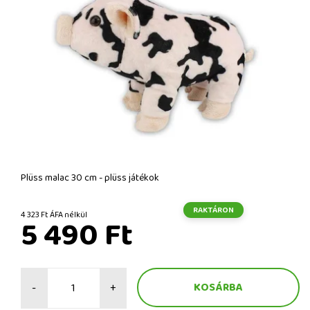
Plüss malac 30 cm - plüss játékok
RAKTÁRON
4 323 Ft ÁFA nélkül
5 490 Ft
-
+