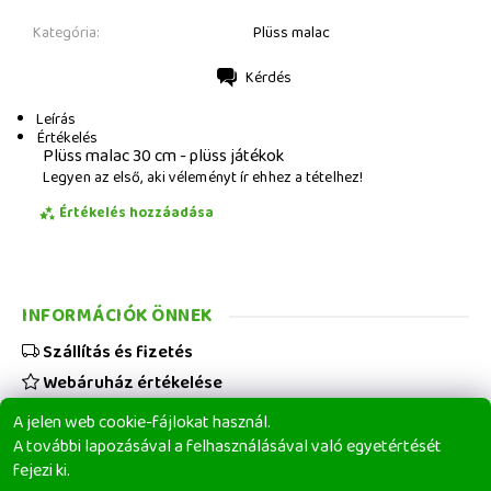
Kategória:
Plüss malac
Kérdés
Nyomtatás
Leírás
Értékelés
Plüss malac 30 cm - plüss játékok
Legyen az első, aki véleményt ír ehhez a tételhez!
Értékelés hozzáadása
INFORMÁCIÓK ÖNNEK
Szállítás és fizetés
Webáruház értékelése
Viszonteladóknak
A jelen web cookie-fájlokat használ.
Üzleti feltételek
A további lapozásával a felhasználásával való egyetértését
fejezi ki.
Elérhetőségeink