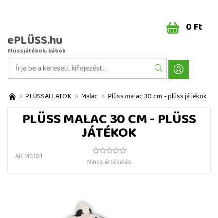
0 Ft
ePLÜSS.hu
Plüssjátékok, bábok
PLÜSSÁLLATOK
Malac
Plüss malac 30 cm - plüss játékok
PLÜSS MALAC 30 CM - PLÜSS
JÁTÉKOK
AR MS101
Nincs értékelés