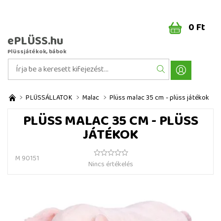
0 Ft
ePLÜSS.hu
Plüssjátékok, bábok
PLÜSSÁLLATOK
Malac
Plüss malac 35 cm - plüss játékok
PLÜSS MALAC 35 CM - PLÜSS
JÁTÉKOK
M 90151
Nincs értékelés