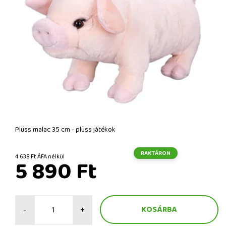
Plüss malac 35 cm - plüss játékok
RAKTÁRON
4 638 Ft ÁFA nélkül
5 890 Ft
-
+