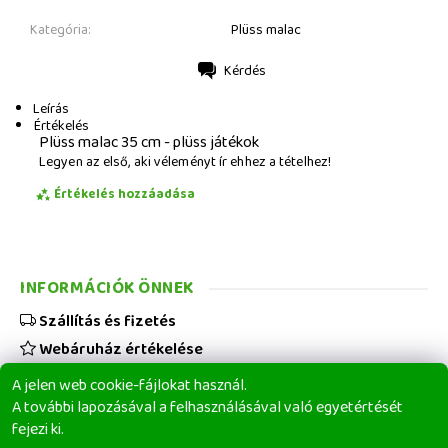
Kategória:
Plüss malac
Kérdés
Nyomtatás
Leírás
Értékelés
Plüss malac 35 cm - plüss játékok
Legyen az első, aki véleményt ír ehhez a tételhez!
Értékelés hozzáadása
INFORMÁCIÓK ÖNNEK
Szállítás és fizetés
Webáruház értékelése
Viszonteladóknak
A jelen web cookie-fájlokat használ.
Üzleti feltételek
A további lapozásával a felhasználásával való egyetértését
fejezi ki.
Elérhetőségeink