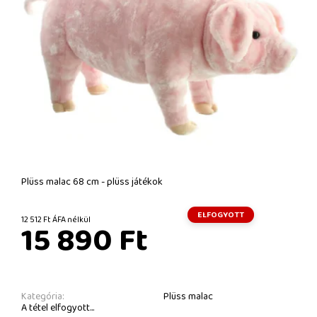
Plüss malac 68 cm - plüss játékok
ELFOGYOTT
12 512 Ft ÁFA nélkül
15 890 Ft
Kategória:
Plüss malac
A tétel elfogyott...