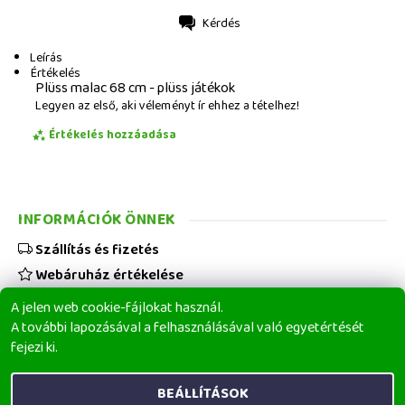
Kérdés
Nyomtatás
Leírás
Értékelés
Plüss malac 68 cm - plüss játékok
Legyen az első, aki véleményt ír ehhez a tételhez!
Értékelés hozzáadása
INFORMÁCIÓK ÖNNEK
Szállítás és fizetés
Webáruház értékelése
Viszonteladóknak
A jelen web cookie-fájlokat használ.
Üzleti feltételek
A további lapozásával a felhasználásával való egyetértését
fejezi ki.
Elérhetőségeink
BEÁLLÍTÁSOK