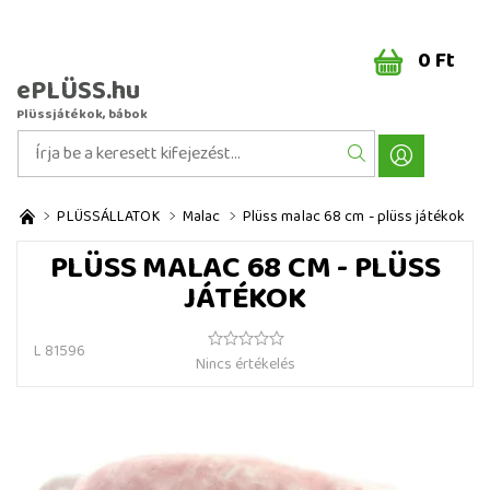
0 Ft
ePLÜSS.hu
Plüssjátékok, bábok
PLÜSSÁLLATOK
Malac
Plüss malac 68 cm - plüss játékok
PLÜSS MALAC 68 CM - PLÜSS
JÁTÉKOK
L 81596
Nincs értékelés