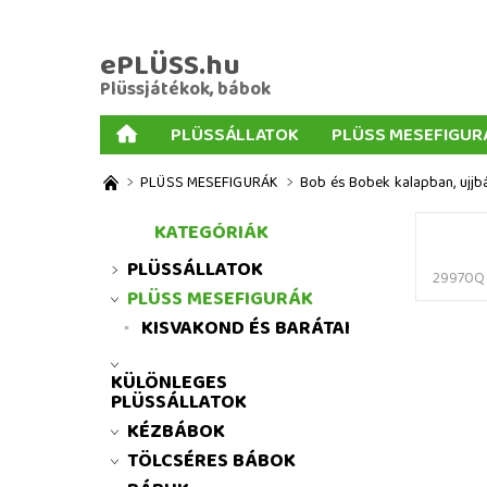
ePLÜSS.hu
Plüssjátékok, bábok
PLÜSSÁLLATOK
PLÜSS MESEFIGUR
AJÁNDÉKOK PLÜSSÖKHÖZ
NAGY PLÜSSJ
PLÜSS MESEFIGURÁK
Bob és Bobek kalapban, ujjb
MENNYISÉGI KEDVEZMÉNYEK
ÜZLETI FELT
KATEGÓRIÁK
PLÜSSÁLLATOK
29970Q
PLÜSS MESEFIGURÁK
KISVAKOND ÉS BARÁTAI
KÜLÖNLEGES
PLÜSSÁLLATOK
KÉZBÁBOK
TÖLCSÉRES BÁBOK