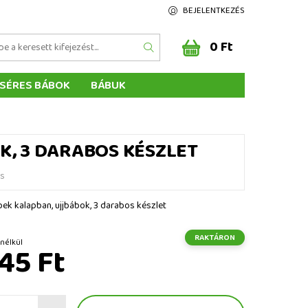
BEJELENTKEZÉS
0 Ft
SÉRES BÁBOK
BÁBUK
Z ÉRTÉKELÉSE
ÉGEINK
K, 3 DARABOS KÉSZLET
és
ek kalapban, ujjbábok, 3 darabos készlet
RAKTÁRON
t ÁFA nélkül
145 Ft