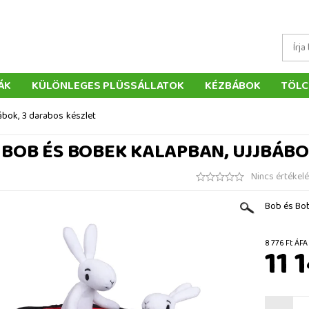
ÁK
KÜLÖNLEGES PLÜSSÁLLATOK
KÉZBÁBOK
TÖLC
ÁTÉKOK
PÁRNÁK
SZÁLLÍTÁS ÉS FIZETÉS
WEBÁRUHÁ
ábok, 3 darabos készlet
ÉTELEK
VISSZAKÜLDÉS
RENDELÉSEM
ELÉRHETŐS
BOB ÉS BOBEK KALAPBAN, UJJBÁBO
Nincs értékel
Bob és Bob
8 776 F
11 