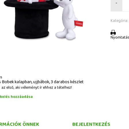
-
Kategória:
Nyomtatá
és
 Bobek kalapban, ujjbábok, 3 darabos készlet
az első, aki véleményt ír ehhez a tételhez!
ékelés hozzáadása
RMÁCIÓK ÖNNEK
BEJELENTKEZÉS