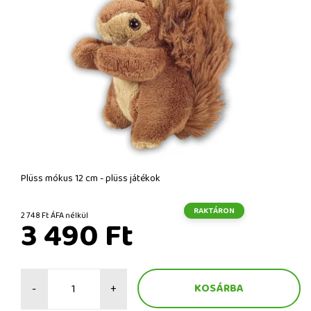
Plüss mókus 12 cm - plüss játékok
RAKTÁRON
2 748 Ft ÁFA nélkül
3 490 Ft
-
+