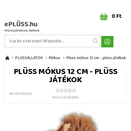
0 Ft
ePLÜSS.hu
Plüssjátékok, bábok
PLÜSSÁLLATOK
Mókus
Plüss mókus 12 cm - plüss játékok
PLÜSS MÓKUS 12 CM - PLÜSS
JÁTÉKOK
AR MS999/33
Nincs értékelés