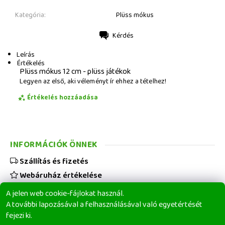
Kategória:
Plüss mókus
Kérdés
Nyomtatás
Leírás
Értékelés
Plüss mókus 12 cm - plüss játékok
Legyen az első, aki véleményt ír ehhez a tételhez!
Értékelés hozzáadása
INFORMÁCIÓK ÖNNEK
Szállítás és fizetés
Webáruház értékelése
Viszonteladóknak
A jelen web cookie-fájlokat használ.
Üzleti feltételek
A további lapozásával a felhasználásával való egyetértését
fejezi ki.
Elérhetőségeink