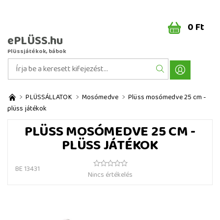
0 Ft
ePLÜSS.hu
Plüssjátékok, bábok
PLÜSSÁLLATOK
Mosómedve
Plüss mosómedve 25 cm -
plüss játékok
PLÜSS MOSÓMEDVE 25 CM -
PLÜSS JÁTÉKOK
BE 13431
Nincs értékelés