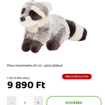
Plüss mosómedve 25 cm - plüss játékok
NINCS KÉSZLETEN
7 787 Ft ÁFA nélkül
9 890 Ft
-
+