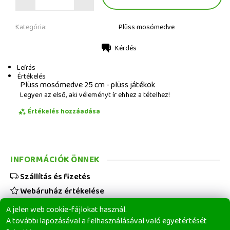
Kategória:
Plüss mosómedve
Kérdés
Nyomtatás
Leírás
Értékelés
Plüss mosómedve 25 cm - plüss játékok
Legyen az első, aki véleményt ír ehhez a tételhez!
Értékelés hozzáadása
INFORMÁCIÓK ÖNNEK
Szállítás és fizetés
Webáruház értékelése
Viszonteladóknak
A jelen web cookie-fájlokat használ.
Üzleti feltételek
A további lapozásával a felhasználásával való egyetértését