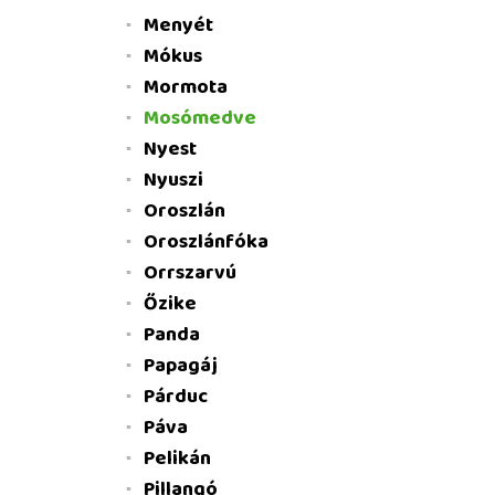
Menyét
Mókus
Mormota
Mosómedve
Nyest
Nyuszi
Oroszlán
Oroszlánfóka
Orrszarvú
Őzike
Panda
Papagáj
Párduc
Páva
Pelikán
Pillangó