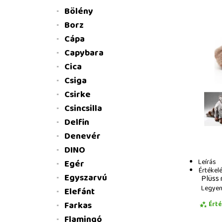
Bölény
Borz
Cápa
Capybara
Cica
Csiga
Csirke
Csincsilla
Delfin
Denevér
DINO
Leírás
Egér
Értékel
Egyszarvú
Plüss
Legyen 
Elefánt
Farkas
Ért
Flamingó