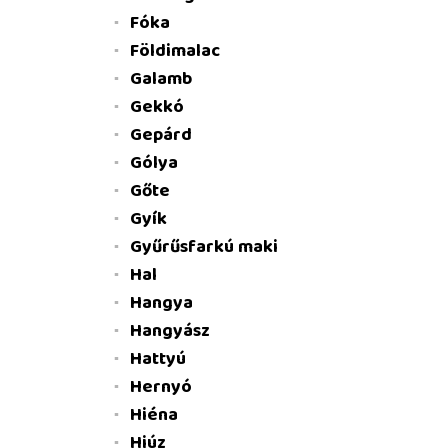
Fóka
Földimalac
Galamb
Gekkó
Gepárd
Gólya
Gőte
Gyík
Gyűrűsfarkú maki
Hal
Hangya
Hangyász
Hattyú
Hernyó
Hiéna
Hiúz