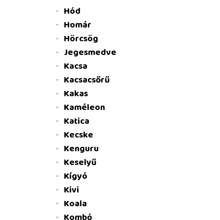
Hód
Homár
Hörcsög
Jegesmedve
Kacsa
Kacsacsőrű
Kakas
Kaméleon
Katica
Kecske
Kenguru
Keselyű
Kígyó
Kivi
Koala
Kombó