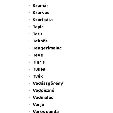
Szamár
Szarvas
Szurikáta
Tapír
Tatu
Teknős
Tengerimalac
Teve
Tigris
Tukán
Tyúk
Vadászgörény
Vaddisznó
Vadmalac
Varjú
Vörös panda