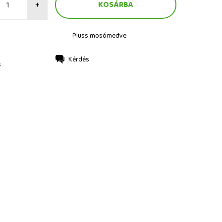
+
Plüss mosómedve
Kérdés
s