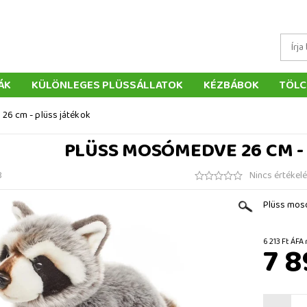
ÁK
KÜLÖNLEGES PLÜSSÁLLATOK
KÉZBÁBOK
TÖLC
ÁTÉKOK
PÁRNÁK
SZÁLLÍTÁS ÉS FIZETÉS
WEBÁRUHÁ
26 cm - plüss játékok
ÉTELEK
VISSZAKÜLDÉS
RENDELÉSEM
ELÉRHETŐS
PLÜSS MOSÓMEDVE 26 CM -
8
Nincs értékel
Plüss mos
6 213 Ft
7 8