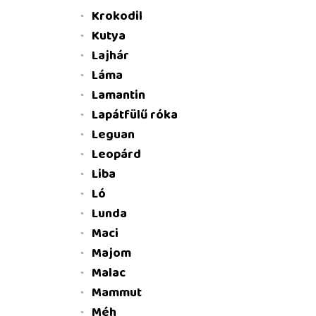
Krokodil
Kutya
Lajhár
Láma
Lamantin
Lapátfülű róka
Leguan
Leopárd
Liba
Ló
Lunda
Maci
Majom
Malac
Mammut
Méh