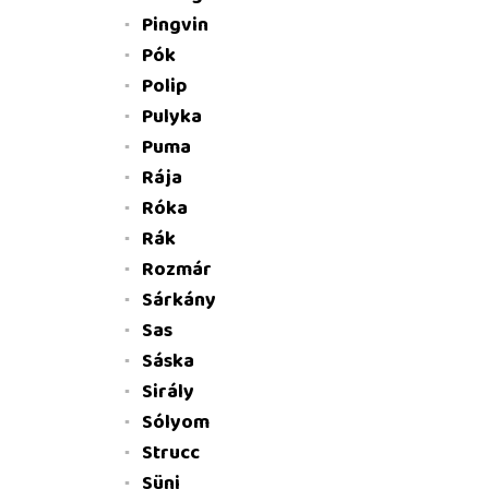
Pingvin
Pók
Polip
Pulyka
Puma
Rája
Róka
Rák
Rozmár
Sárkány
Sas
Sáska
Sirály
Sólyom
Strucc
Süni