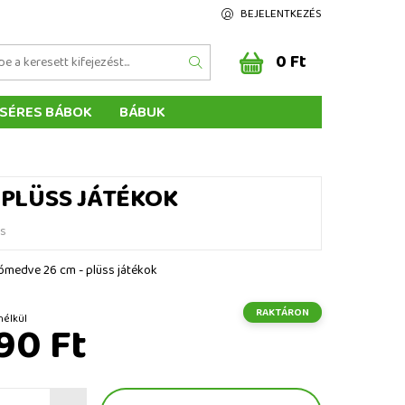
BEJELENTKEZÉS
0 Ft
SÉRES BÁBOK
BÁBUK
Z ÉRTÉKELÉSE
ÉGEINK
 PLÜSS JÁTÉKOK
és
ómedve 26 cm - plüss játékok
RAKTÁRON
 ÁFA nélkül
90 Ft