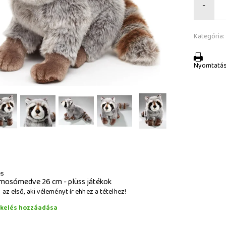
-
Kategória:
Nyomtatá
és
 mosómedve 26 cm - plüss játékok
az első, aki véleményt ír ehhez a tételhez!
ékelés hozzáadása