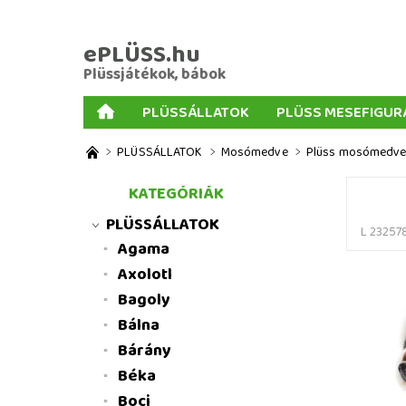
ePLÜSS.hu
Plüssjátékok, bábok
PLÜSSÁLLATOK
PLÜSS MESEFIGUR
AJÁNDÉKOK PLÜSSÖKHÖZ
NAGY PLÜSSJ
PLÜSSÁLLATOK
Mosómedve
Plüss mosómedve 
MENNYISÉGI KEDVEZMÉNYEK
ÜZLETI FELT
KATEGÓRIÁK
PLÜSSÁLLATOK
L 23257
Agama
Axolotl
Bagoly
Bálna
Bárány
Béka
Boci