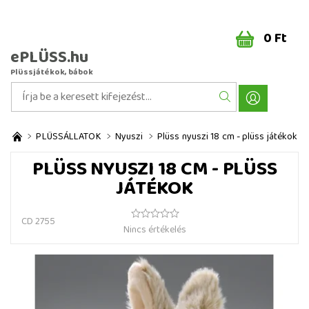
0 Ft
ePLÜSS.hu
Plüssjátékok, bábok
PLÜSSÁLLATOK
Nyuszi
Plüss nyuszi 18 cm - plüss játékok
PLÜSS NYUSZI 18 CM - PLÜSS
JÁTÉKOK
CD 2755
Nincs értékelés