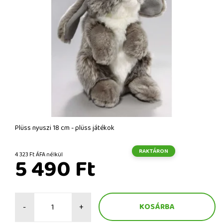
Plüss nyuszi 18 cm - plüss játékok
RAKTÁRON
4 323 Ft ÁFA nélkül
5 490 Ft
-
+