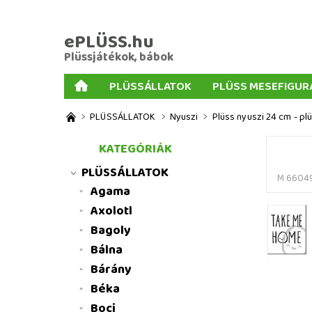
ePLÜSS.hu
Plüssjátékok, bábok
PLÜSSÁLLATOK
PLÜSS MESEFIGUR
AJÁNDÉKOK PLÜSSÖKHÖZ
NAGY PLÜSSJ
PLÜSSÁLLATOK
Nyuszi
Plüss nyuszi 24 cm - pl
MENNYISÉGI KEDVEZMÉNYEK
ÜZLETI FELT
KATEGÓRIÁK
PLÜSSÁLLATOK
M 6604
Agama
Axolotl
Bagoly
Bálna
Bárány
Béka
Boci