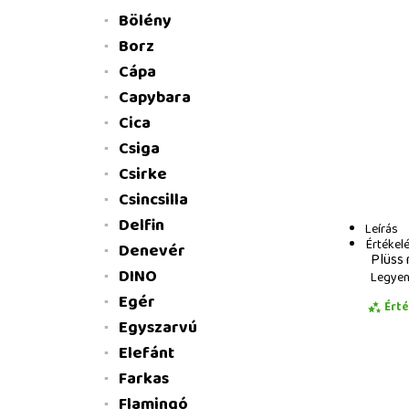
Bölény
Borz
Cápa
Capybara
Cica
Csiga
Csirke
Csincsilla
Delfin
Leírás
Értékel
Denevér
Plüss 
DINO
Legyen 
Egér
Ért
Egyszarvú
Elefánt
Farkas
Flamingó