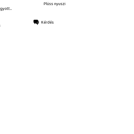
Plüss nyuszi
gyott...
Kérdés
s