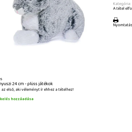
Kategória:
A tétel elfo
Nyomtatá
és
nyuszi 24 cm - plüss játékok
az első, aki véleményt ír ehhez a tételhez!
ékelés hozzáadása