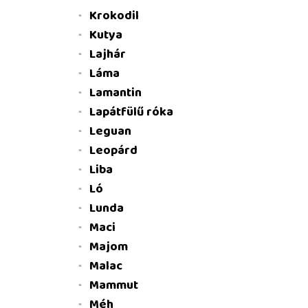
Krokodil
Kutya
Lajhár
Láma
Lamantin
Lapátfülű róka
Leguan
Leopárd
Liba
Ló
Lunda
Maci
Majom
Malac
Mammut
Méh