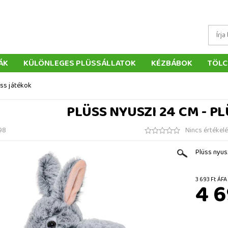
ÁK
KÜLÖNLEGES PLÜSSÁLLATOK
KÉZBÁBOK
TÖLC
ÁTÉKOK
PÁRNÁK
SZÁLLÍTÁS ÉS FIZETÉS
WEBÁRUHÁ
üss játékok
ÉTELEK
VISSZAKÜLDÉS
RENDELÉSEM
ELÉRHETŐS
PLÜSS NYUSZI 24 CM - P
98
Nincs értékel
Plüss nyus
3 693 F
4 6