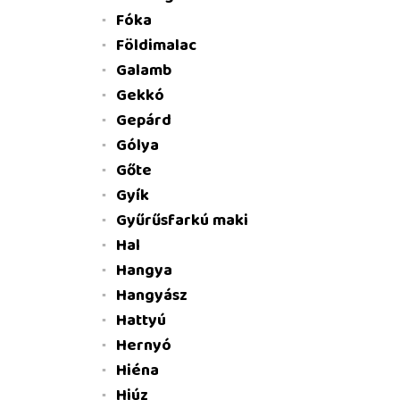
Fóka
Földimalac
Galamb
Gekkó
Gepárd
Gólya
Gőte
Gyík
Gyűrűsfarkú maki
Hal
Hangya
Hangyász
Hattyú
Hernyó
Hiéna
Hiúz