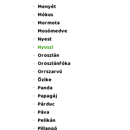
Menyét
Mókus
Mormota
Mosómedve
Nyest
Nyuszi
Oroszlán
Oroszlánfóka
Orrszarvú
Őzike
Panda
Papagáj
Párduc
Páva
Pelikán
Pillangó