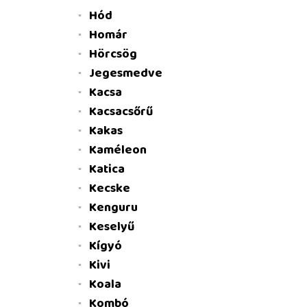
Hód
Homár
Hörcsög
Jegesmedve
Kacsa
Kacsacsőrű
Kakas
Kaméleon
Katica
Kecske
Kenguru
Keselyű
Kígyó
Kivi
Koala
Kombó