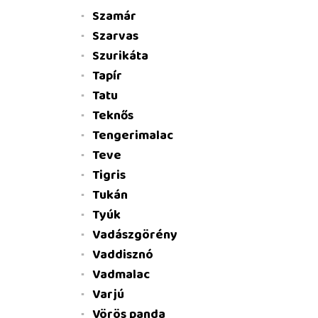
Szamár
Szarvas
Szurikáta
Tapír
Tatu
Teknős
Tengerimalac
Teve
Tigris
Tukán
Tyúk
Vadászgörény
Vaddisznó
Vadmalac
Varjú
Vörös panda