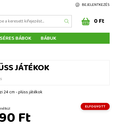
BEJELENTKEZÉS
0 Ft
SÉRES BÁBOK
BÁBUK
Z ÉRTÉKELÉSE
ÉGEINK
LÜSS JÁTÉKOK
és
zi 24 cm - plüss játékok
ELFOGYOTT
t ÁFA nélkül
90 Ft