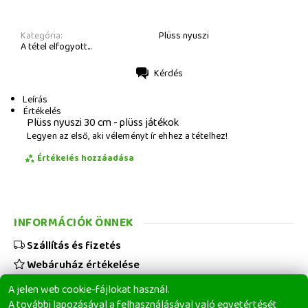
Kategória:
Plüss nyuszi
A tétel elfogyott...
Kérdés
Nyomtatás
Leírás
Értékelés
Plüss nyuszi 30 cm - plüss játékok
Legyen az első, aki véleményt ír ehhez a tételhez!
Értékelés hozzáadása
INFORMÁCIÓK ÖNNEK
Szállítás és fizetés
Webáruház értékelése
Viszonteladóknak
A jelen web cookie-fájlokat használ.
Üzleti feltételek
A további lapozásával a felhasználásával való egyetértését