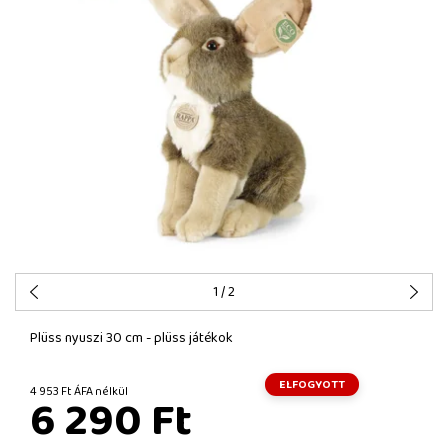
1
/ 2
Plüss nyuszi 30 cm - plüss játékok
ELFOGYOTT
4 953 Ft ÁFA nélkül
6 290 Ft