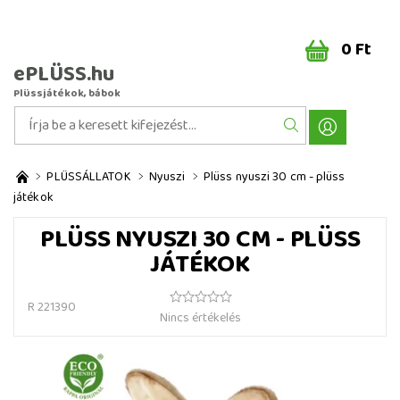
0 Ft
ePLÜSS.hu
Plüssjátékok, bábok
PLÜSSÁLLATOK
Nyuszi
Plüss nyuszi 30 cm - plüss
játékok
PLÜSS NYUSZI 30 CM - PLÜSS
JÁTÉKOK
R 221390
Nincs értékelés