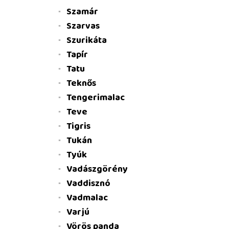
Szamár
Szarvas
Szurikáta
Tapír
Tatu
Teknős
Tengerimalac
Teve
Tigris
Tukán
Tyúk
Vadászgörény
Vaddisznó
Vadmalac
Varjú
Vörös panda