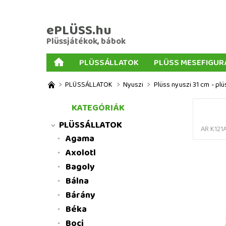
ePLÜSS.hu
Plüssjátékok, bábok
PLÜSSÁLLATOK
PLÜSS MESEFIGUR
AJÁNDÉKOK PLÜSSÖKHÖZ
NAGY PLÜSSJ
PLÜSSÁLLATOK
Nyuszi
Plüss nyuszi 31 cm - plü
MENNYISÉGI KEDVEZMÉNYEK
ÜZLETI FELT
KATEGÓRIÁK
PLÜSSÁLLATOK
AR K121
Agama
Axolotl
Bagoly
Bálna
Bárány
Béka
Boci