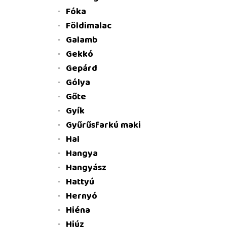
Fóka
Földimalac
Galamb
Gekkó
Gepárd
Gólya
Gőte
Gyík
Gyűrűsfarkú maki
Hal
Hangya
Hangyász
Hattyú
Hernyó
Hiéna
Hiúz