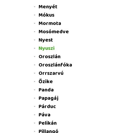
Menyét
Mókus
Mormota
Mosómedve
Nyest
Nyuszi
Oroszlán
Oroszlánfóka
Orrszarvú
Őzike
Panda
Papagáj
Párduc
Páva
Pelikán
Pillangó