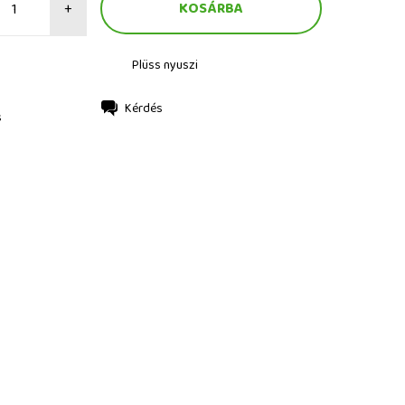
+
Plüss nyuszi
Kérdés
s