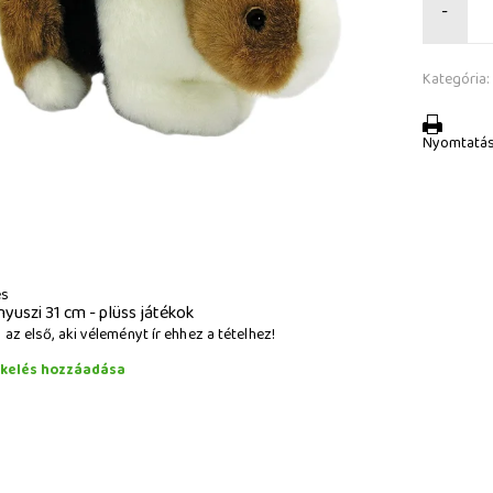
-
Kategória:
Nyomtatá
és
nyuszi 31 cm - plüss játékok
az első, aki véleményt ír ehhez a tételhez!
ékelés hozzáadása