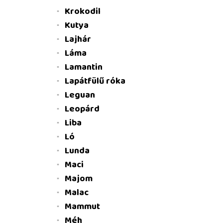
Krokodil
Kutya
Lajhár
Láma
Lamantin
Lapátfülű róka
Leguan
Leopárd
Liba
Ló
Lunda
Maci
Majom
Malac
Mammut
Méh