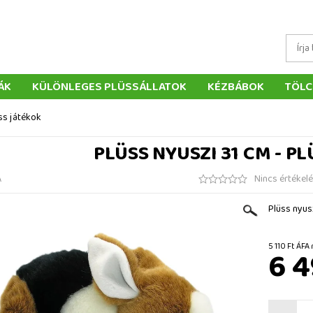
ÁK
KÜLÖNLEGES PLÜSSÁLLATOK
KÉZBÁBOK
TÖLC
ÁTÉKOK
PÁRNÁK
SZÁLLÍTÁS ÉS FIZETÉS
WEBÁRUHÁ
ss játékok
ÉTELEK
VISSZAKÜLDÉS
RENDELÉSEM
ELÉRHETŐS
PLÜSS NYUSZI 31 CM - P
A
Nincs értékel
Plüss nyus
5 110 Ft
6 4