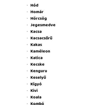
Hód
Homár
Hörcsög
Jegesmedve
Kacsa
Kacsacsőrű
Kakas
Kaméleon
Katica
Kecske
Kenguru
Keselyű
Kígyó
Kivi
Koala
Kombó