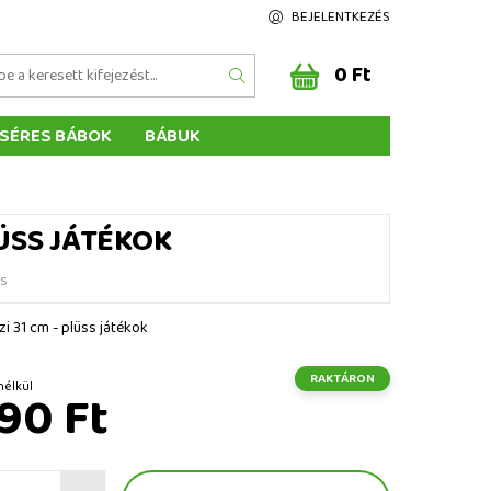
BEJELENTKEZÉS
0 Ft
SÉRES BÁBOK
BÁBUK
Z ÉRTÉKELÉSE
ÉGEINK
LÜSS JÁTÉKOK
és
zi 31 cm - plüss játékok
RAKTÁRON
 ÁFA nélkül
90 Ft