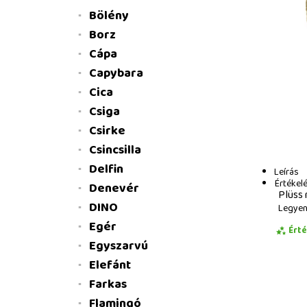
Bölény
Borz
Cápa
Capybara
Cica
Csiga
Csirke
Csincsilla
Delfin
Leírás
Értékel
Denevér
Plüss 
DINO
Legyen 
Egér
Ért
Egyszarvú
Elefánt
Farkas
Flamingó