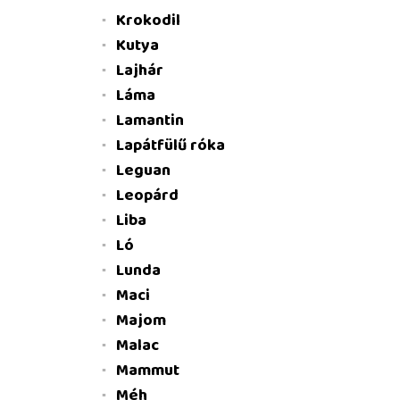
Krokodil
Kutya
Lajhár
Láma
Lamantin
Lapátfülű róka
Leguan
Leopárd
Liba
Ló
Lunda
Maci
Majom
Malac
Mammut
Méh