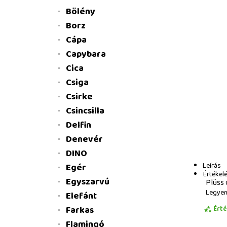
Bölény
Borz
Cápa
Capybara
Cica
Csiga
Csirke
Csincsilla
Delfin
Denevér
DINO
Leírás
Egér
Értékel
Egyszarvú
Plüss 
Legyen 
Elefánt
Farkas
Ért
Flamingó