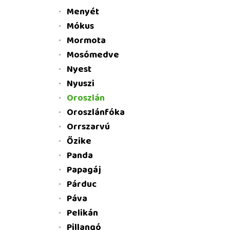
Menyét
Mókus
Mormota
Mosómedve
Nyest
Nyuszi
Oroszlán
Oroszlánfóka
Orrszarvú
Őzike
Panda
Papagáj
Párduc
Páva
Pelikán
Pillangó