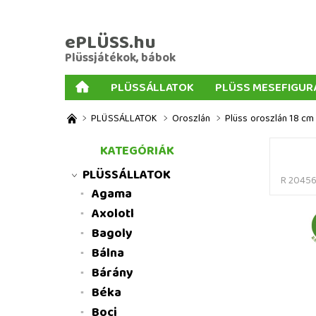
ePLÜSS.hu
Plüssjátékok, bábok
PLÜSSÁLLATOK
PLÜSS MESEFIGUR
AJÁNDÉKOK PLÜSSÖKHÖZ
NAGY PLÜSSJ
PLÜSSÁLLATOK
Oroszlán
Plüss oroszlán 18 cm 
MENNYISÉGI KEDVEZMÉNYEK
ÜZLETI FELT
KATEGÓRIÁK
PLÜSSÁLLATOK
R 2045
Agama
Axolotl
Bagoly
Bálna
Bárány
Béka
Boci