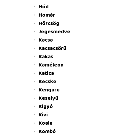
Hód
Homár
Hörcsög
Jegesmedve
Kacsa
Kacsacsőrű
Kakas
Kaméleon
Katica
Kecske
Kenguru
Keselyű
Kígyó
Kivi
Koala
Kombó