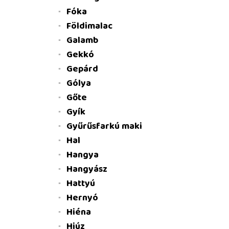
Fóka
Földimalac
Galamb
Gekkó
Gepárd
Gólya
Gőte
Gyík
Gyűrűsfarkú maki
Hal
Hangya
Hangyász
Hattyú
Hernyó
Hiéna
Hiúz