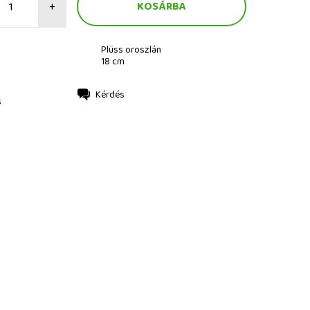
+
Plüss oroszlán
18 cm
Kérdés
s