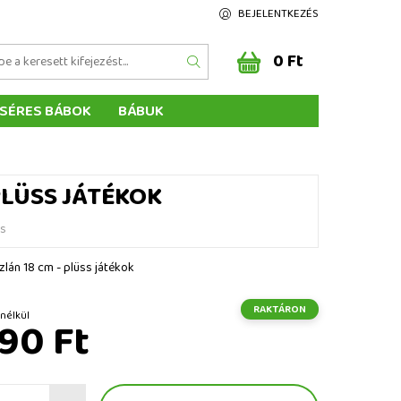
BEJELENTKEZÉS
0 Ft
SÉRES BÁBOK
BÁBUK
Z ÉRTÉKELÉSE
ÉGEINK
PLÜSS JÁTÉKOK
és
zlán 18 cm - plüss játékok
RAKTÁRON
t ÁFA nélkül
90 Ft