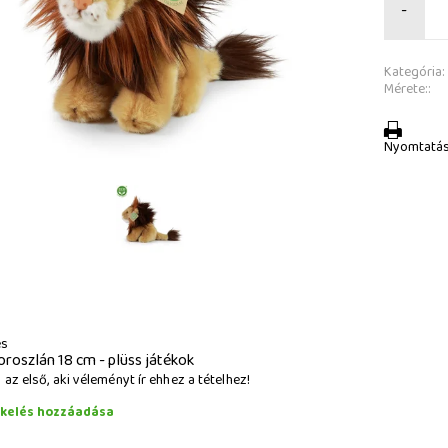
-
Kategória:
Mérete::
Nyomtatá
és
oroszlán 18 cm - plüss játékok
az első, aki véleményt ír ehhez a tételhez!
ékelés hozzáadása