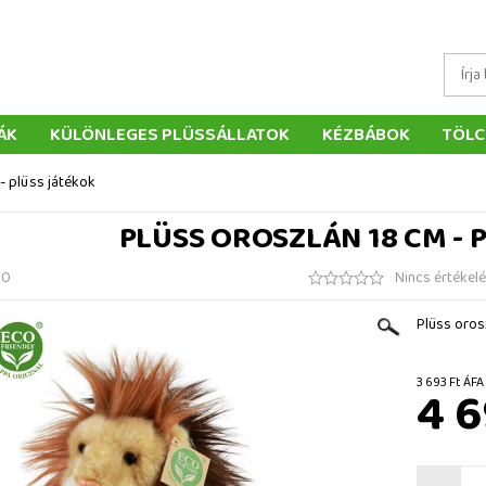
ÁK
KÜLÖNLEGES PLÜSSÁLLATOK
KÉZBÁBOK
TÖLC
ÁTÉKOK
PÁRNÁK
SZÁLLÍTÁS ÉS FIZETÉS
WEBÁRUHÁ
- plüss játékok
ÉTELEK
VISSZAKÜLDÉS
RENDELÉSEM
ELÉRHETŐS
PLÜSS OROSZLÁN 18 CM - 
60
Nincs értékel
Plüss oros
3 693 F
4 6