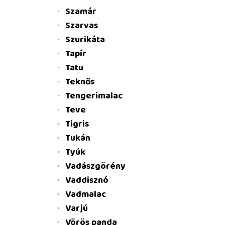
Szamár
Szarvas
Szurikáta
Tapír
Tatu
Teknős
Tengerimalac
Teve
Tigris
Tukán
Tyúk
Vadászgörény
Vaddisznó
Vadmalac
Varjú
Vörös panda