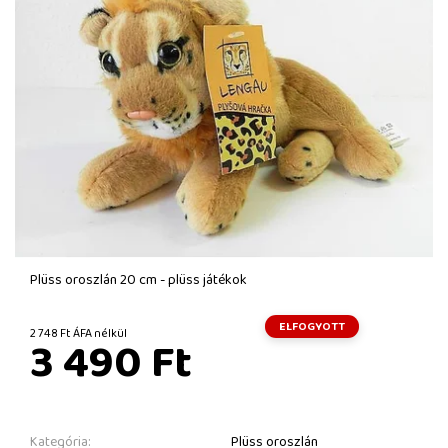
Plüss oroszlán 20 cm - plüss játékok
ELFOGYOTT
2 748 Ft ÁFA nélkül
3 490 Ft
Kategória:
Plüss oroszlán