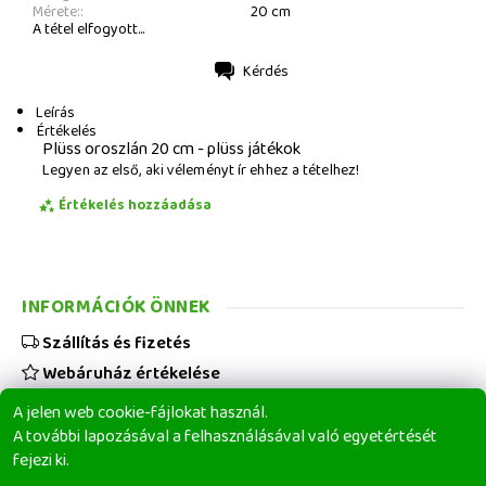
Mérete::
20 cm
A tétel elfogyott...
Kérdés
Nyomtatás
Leírás
Értékelés
Plüss oroszlán 20 cm - plüss játékok
Legyen az első, aki véleményt ír ehhez a tételhez!
Értékelés hozzáadása
INFORMÁCIÓK ÖNNEK
Szállítás és fizetés
Webáruház értékelése
Viszonteladóknak
A jelen web cookie-fájlokat használ.
Üzleti feltételek
A további lapozásával a felhasználásával való egyetértését
fejezi ki.
Elérhetőségeink