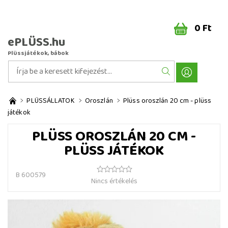
0 Ft
ePLÜSS.hu
Plüssjátékok, bábok
PLÜSSÁLLATOK
Oroszlán
Plüss oroszlán 20 cm - plüss
játékok
PLÜSS OROSZLÁN 20 CM -
PLÜSS JÁTÉKOK
B 600579
Nincs értékelés