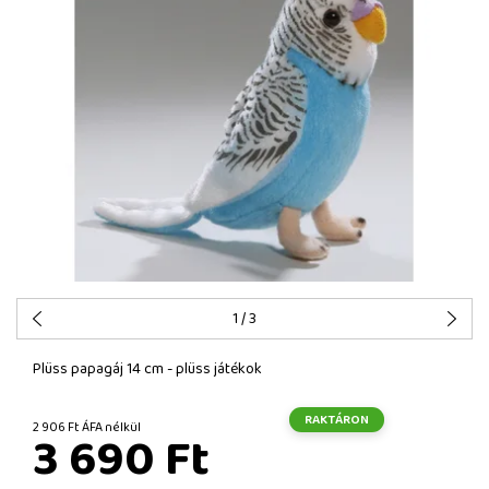
1
/ 3
Plüss papagáj 14 cm - plüss játékok
RAKTÁRON
2 906 Ft ÁFA nélkül
3 690 Ft