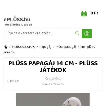
0 Ft
ePLÜSS.hu
Plüssjátékok, bábok
PLÜSSÁLLATOK
Papagáj
Plüss papagáj 14 cm - plüss
játékok
PLÜSS PAPAGÁJ 14 CM - PLÜSS
JÁTÉKOK
L 183931
Nincs értékelés