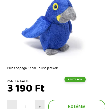
Plüss papagáj 17 cm - plüss játékok
RAKTÁRON
2 512 Ft ÁFA nélkül
3 190 Ft
-
+