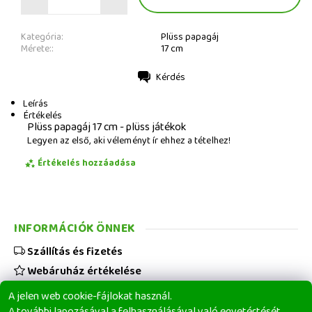
Kategória:
Plüss papagáj
Mérete::
17 cm
Kérdés
Nyomtatás
Leírás
Értékelés
Plüss papagáj 17 cm - plüss játékok
Legyen az első, aki véleményt ír ehhez a tételhez!
Értékelés hozzáadása
INFORMÁCIÓK ÖNNEK
Szállítás és fizetés
Webáruház értékelése
Viszonteladóknak
A jelen web cookie-fájlokat használ.
Üzleti feltételek
A további lapozásával a felhasználásával való egyetértését