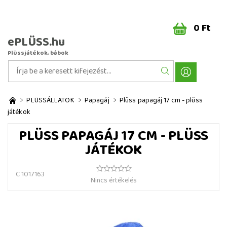
0 Ft
ePLÜSS.hu
Plüssjátékok, bábok
PLÜSSÁLLATOK
Papagáj
Plüss papagáj 17 cm - plüss
játékok
PLÜSS PAPAGÁJ 17 CM - PLÜSS
JÁTÉKOK
C 1017163
Nincs értékelés